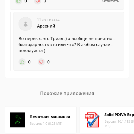
0
0
Ответить
11 лет назад
Арсений
Во-первых, это Триал :) а вообще не понятно -
благодарность это или что? В любом случае -
пожалуйста )
0
0
Похожие приложения
Solid PDF/A Exp
Печатная машинка
Версия: 10.1.115 (8
Версия: 1.0 (0.21 МБ)
МБ)