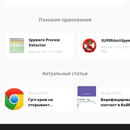
Похожие приложения
Spyware Process
SUPERAntiSpy
Detector
Версия: 10.0.125 (1
МБ)
Версия: 4.01 (1.97 МБ)
Актуальные статьи
04 июня 2022
04 июня 2022
Гугл хром не
Верифициров
открывает
контакт в Вай
страницы
что это значит