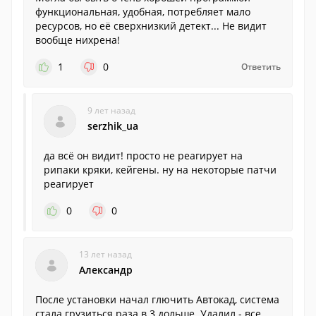
функциональная, удобная, потребляет мало
ресурсов, но её сверхнизкий детект... Не видит
вообще нихрена!
1
0
Ответить
9 лет назад
serzhik_ua
да всё он видит! просто не реагирует на
рипаки кряки, кейгены. ну на некоторые патчи
реагирует
0
0
13 лет назад
Александр
После установки начал глючить Автокад, система
стала грузиться раза в 3 дольше. Удалил - все