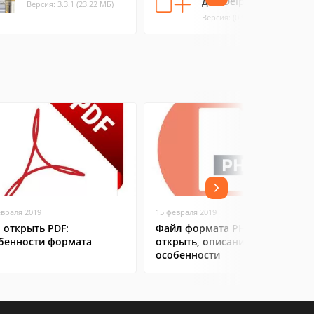
для Delphi 5
Версия: 3.3.1 (23.22 МБ)
Версия: (0.97 МБ)
евраля 2019
15 февраля 2019
 открыть PDF:
Файл формата PHP: чем
бенности формата
открыть, описание,
особенности