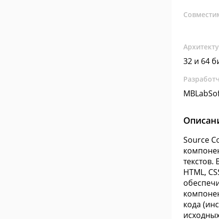
Совмести
Архитект
32 и 64 б
Разработ
MBLabSof
Описан
Source C
компонен
текстов.
HTML, CS
обеспечи
компонен
кода (ин
исходных