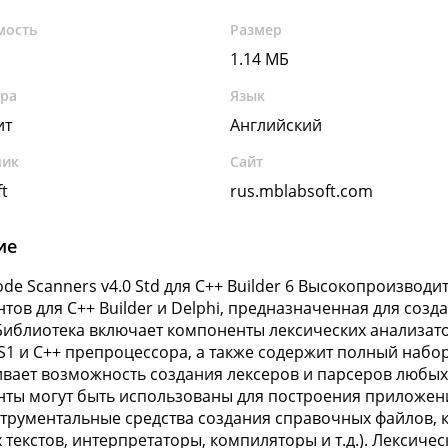
мость
Размер
1.14 МБ
ура
Язык
ит
Английский
чик
Сайт
t
rus.mblabsoft.com
ие
ode Scanners v4.0 Std для C++ Builder 6 Высокопроизвод
тов для C++ Builder и Delphi, предназначенная для соз
 Библиотека включает компоненты лексических анализаторов
S1 и C++ препроцессора, а также содержит полный набор
вает возможность создания лексеров и парсеров любых 
ты могут быть использованы для построения приложени
струментальные средства создания справочных файлов,
 текстов, интерпретаторы, компиляторы и т.д.). Лексич