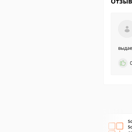
Отзы
выдае
S
S