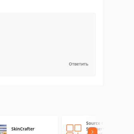
Ответить
Source Code
SkinCrafter
Scanners v4.0 Std