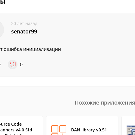
вы
20 лет назад
senator99
т ошибка инициализации
0
0
Похожие приложения
ource Code
canners v4.0 Std
DAN library v0.51