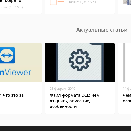
ля Delphi 6
Версия: (0.07 МБ)
рсия: (1.17 МБ)
Актуальные статьи
05 февраля 2019
14 ф
: что это за
Файл формата DLL: чем
Чем
открыть, описание,
осо
особенности