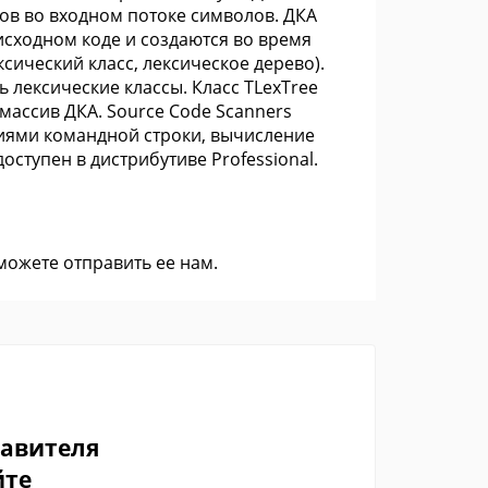
в во входном потоке символов. ДКА
сходном коде и создаются во время
сический класс, лексическое дерево).
лексические классы. Класс TLexTree
ассив ДКА. Source Code Scanners
циями командной строки, вычисление
ступен в дистрибутиве Professional.
 можете
отправить ее нам
.
тавителя
йте