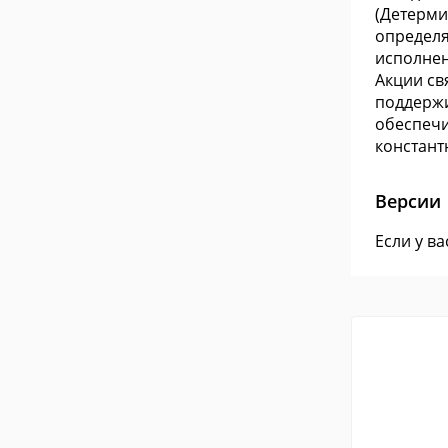
(Детерми
определя
исполнен
Акции св
поддержи
обеспечи
констант
Версии
Если у в