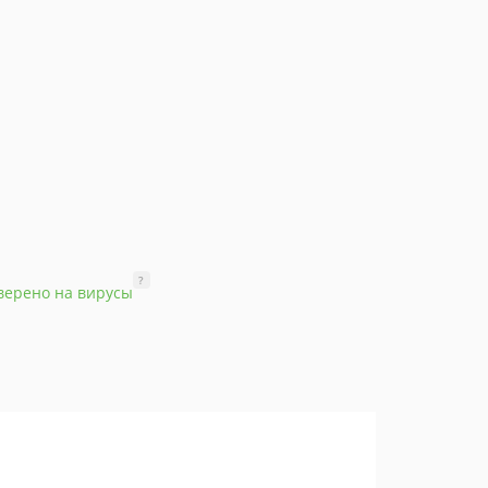
?
верено на вирусы