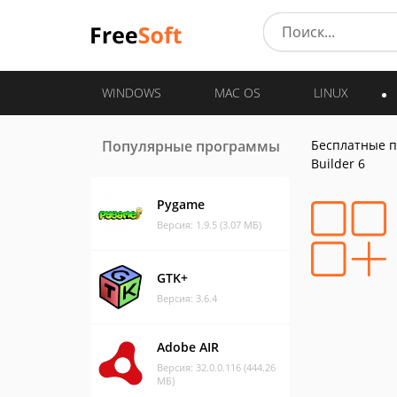
WINDOWS
MAC OS
LINUX
Популярные программы
Бесплатные 
Builder 6
Pygame
Версия: 1.9.5 (3.07 МБ)
GTK+
Версия: 3.6.4
Adobe AIR
Версия: 32.0.0.116 (444.26
МБ)