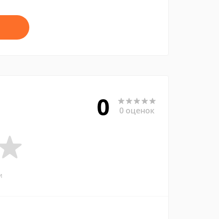
0
0 оценок
и