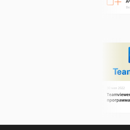
д
Ве
30 мая 2022
Teamviewer
программа