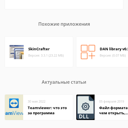
Похожие приложения
SkinCrafter
DAN library v0.
Версия: 3.3.1 (23.22 МБ)
Версия: (0.07 МБ)
Актуальные статьи
30 мая 2022
05 февраля 2019
Teamviewer: что это
Файл формата 
за программа
чем открыть,
описание,
особенности