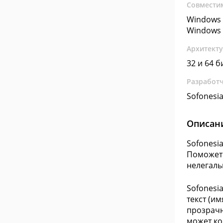
Совмести
Windows 
Windows 
Архитект
32 и 64 б
Разработ
Sofonesi
Описан
Sofonesi
Поможет 
нелегаль
Sofonesi
текст (и
прозрачн
может ко