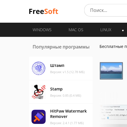
WINDOWS
MAC OS
LINUX
Популярные программы
Бесплатные 
Штамп
Версия: v1.5 (12.78 МБ)
Stamp
Версия: 0.85 (0.4 МБ)
HitPaw Watermark
Remover
Версия: 2.4.1 (1.77 МБ)