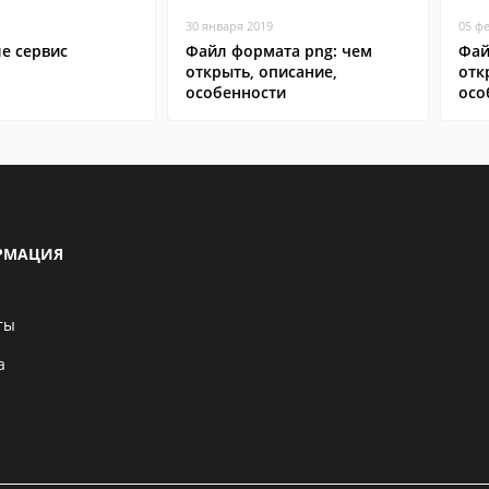
30 января 2019
05 ф
ле сервис
Файл формата png: чем
Фай
открыть, описание,
отк
особенности
осо
РМАЦИЯ
ты
а