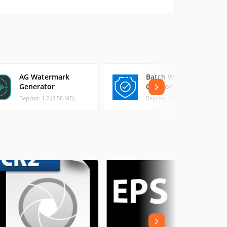
AG Watermark
Batch Watermark
Generator
Creator
Версия: 1.2 (3.58 МБ)
Версия: 8.1 (3.53 МБ)