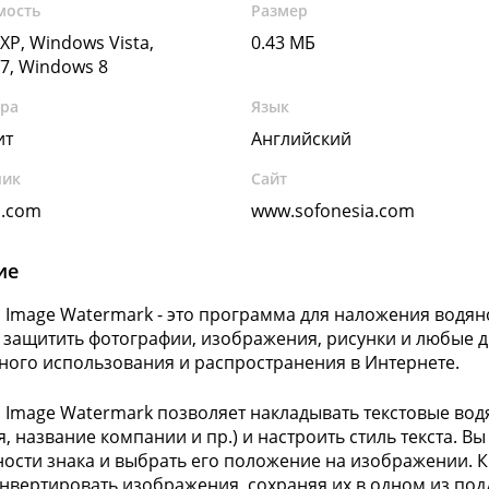
мость
Размер
XP, Windows Vista,
0.43 МБ
7, Windows 8
ура
Язык
ит
Английский
чик
Сайт
a.com
www.sofonesia.com
ие
a Image Watermark - это программа для наложения водян
защитить фотографии, изображения, рисунки и любые д
ного использования и распространения в Интернете.
a Image Watermark позволяет накладывать текстовые вод
мя, название компании и пр.) и настроить стиль текста. 
ости знака и выбрать его положение на изображении. Кр
нвертировать изображения, сохраняя их в одном из под