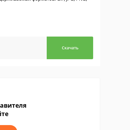
Скачать
тавителя
йте