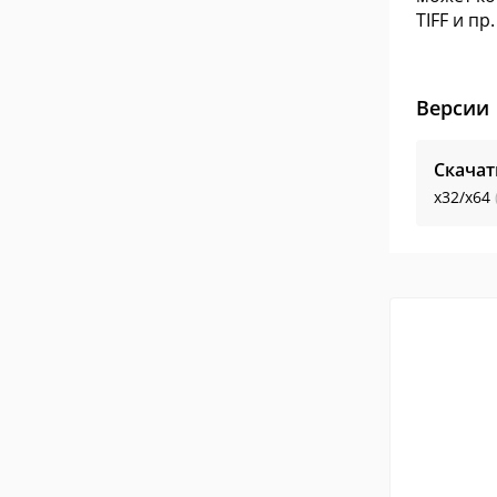
TIFF и пр.
Версии
Скачат
x32/x64