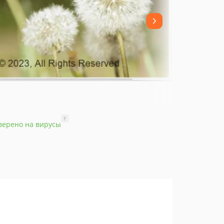
?
верено на вирусы