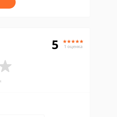
5
1 оценка
и