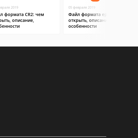
евраля 2019
05 февраля 2019
л формата CR2: чем
Файл формата eps: чем
рыть, описание,
открыть, описание,
бенности
особенности