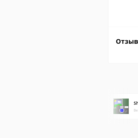
Отзы
S
Ве