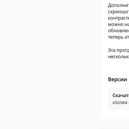
Дополнит
скриншот
контраст
можно на
обновлен
теперь э
Эта прог
нескольк
Версии
Скачат
x32/x64