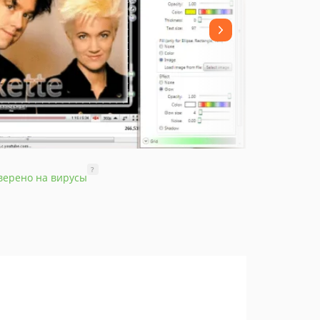
?
верено на вирусы