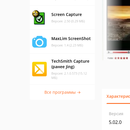
Screen Capture
Версия: 2.50 (0.29 МБ)
MaxLim ScreenShot
Версия: 1.4 (2.23 МБ)
TechSmith Capture
(ранее Jing)
Версия: 2.1.0.573 (15.12
МБ)
Все программы →
Характери
Версия
5.02.0