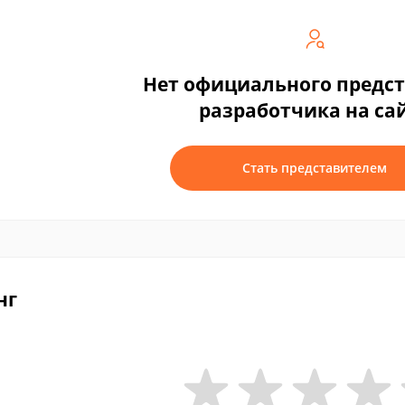
Нет официального предс
разработчика на са
Стать представителем
нг