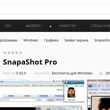
IOS
ANDROID
НОВОСТИ
СТАТЬИ И 
программы
Windows
Графика
Захват экрана
SnapaSho
SnapaShot Pro
Версия:
5.02.0
Лицензия:
Бесплатно для Windows
29