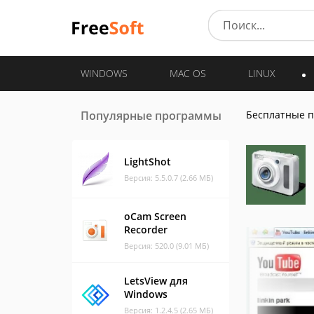
WINDOWS
MAC OS
LINUX
Популярные программы
Бесплатные 
LightShot
Версия: 5.5.0.7 (2.66 МБ)
oCam Screen
Recorder
Версия: 520.0 (9.01 МБ)
LetsView для
Windows
Версия: 1.2.4.5 (2.65 МБ)