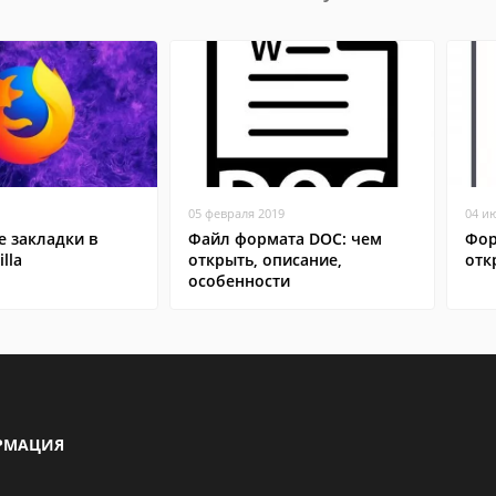
05 февраля 2019
04 и
 закладки в
Файл формата DOC: чем
Фор
lla
открыть, описание,
отк
особенности
РМАЦИЯ