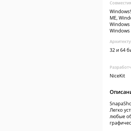
Совмести
Windows9
ME, Wind
Windows 
Windows 
Архитект
32 и 64 б
Разработ
NiceKit
Описан
SnapaSho
Легко ус
любые об
графичес