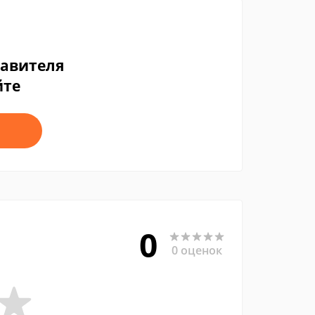
тавителя
йте
0
0 оценок