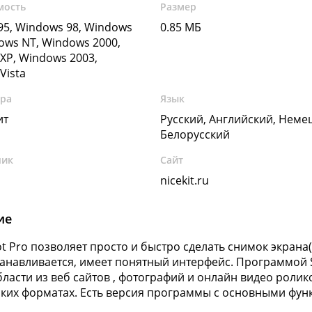
мость
Размер
5, Windows 98, Windows
0.85 МБ
ows NT, Windows 2000,
XP, Windows 2003,
Vista
ура
Язык
ит
Русский, Английский, Неме
Белорусский
чик
Сайт
nicekit.ru
ие
t Pro позволяет просто и быстро сделать снимок экрана
танавливается, имеет понятный интерфейс. Программой 
ласти из веб сайтов , фотографий и онлайн видео ролик
ких форматах. Есть версия программы с основными фун