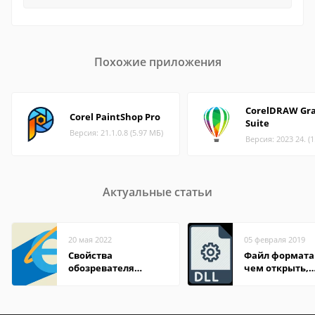
Похожие приложения
CorelDRAW Gra
Corel PaintShop Pro
Suite
Версия: 21.1.0.8 (5.97 МБ)
Версия: 2023 24. (
Актуальные статьи
20 мая 2022
05 февраля 2019
Свойства
Файл формата 
обозревателя
чем открыть,
Internet Explorer где
описание,
находится
особенности