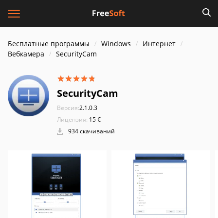
Бесплатные программы
Windows
Интернет
Вебкамера
SecurityCam
SecurityCam
Версия:
2.1.0.3
Лицензия:
15 €
934 скачиваний