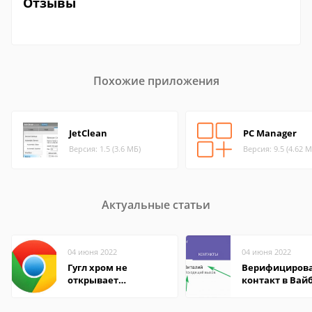
Отзывы
Похожие приложения
JetClean
PC Manager
Версия: 1.5 (3.6 МБ)
Версия: 9.5 (4.62 М
Актуальные статьи
04 июня 2022
04 июня 2022
Гугл хром не
Верифициров
открывает
контакт в Вай
страницы
что это значит