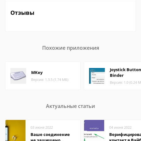
Отзывы
Похожие приложения
Joystick Butto
MKey
Binder
Версия: 1.3.5 (1.74 МБ)
Версия: 1.0 (0.24 М
Актуальные статьи
03 июня 2022
04 июня 2022
Ваше соединение
Верифициров
не защищено
контакт в Вай