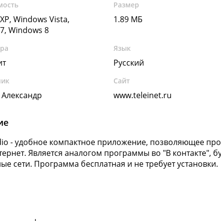
мость
Размер
XP, Windows Vista,
1.89 МБ
7, Windows 8
ура
Язык
ит
Русский
чик
Сайт
 Александр
www.teleinet.ru
ие
dio - удобное компактное приложение, позволяющее пр
тернет. Является аналогом программы во "В контакте", бу
ые сети. Программа бесплатная и не требует установки.