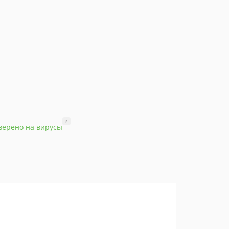
?
верено на вирусы