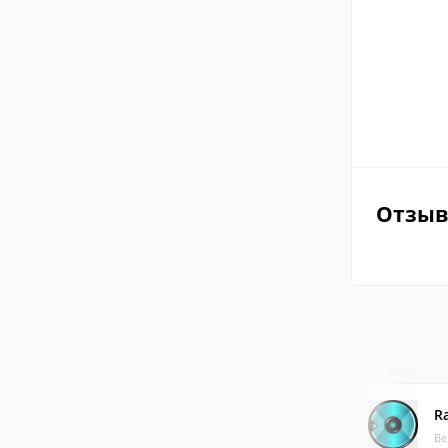
Отзы
R
Ве