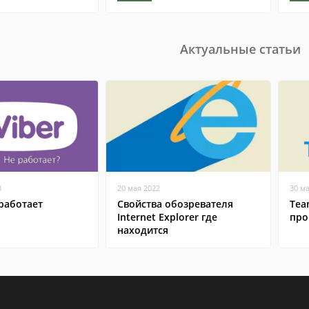
Актуальные статьи
8
20 мая 2022
30 м
работает
Свойства обозревателя
Tea
Internet Explorer где
про
находится