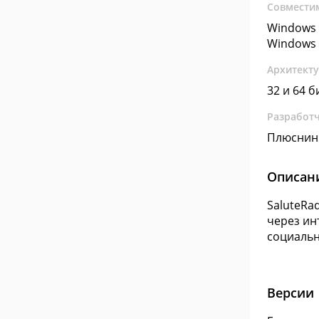
Совмести
Windows 
Windows 
Архитект
32 и 64 б
Разработ
Плюснин
Описан
SaluteRa
через ин
социальн
Версии