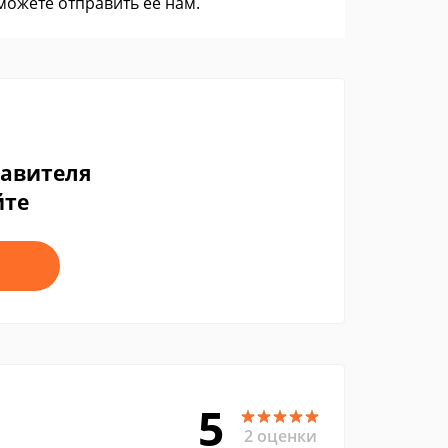
 можете
отправить ее нам
.
тавителя
йте
5
2 оценки