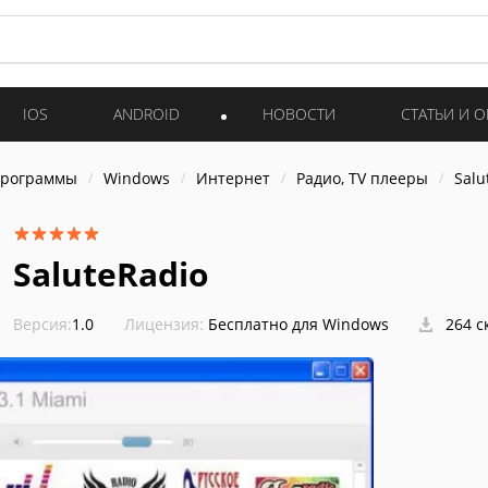
IOS
ANDROID
НОВОСТИ
СТАТЬИ И 
программы
Windows
Интернет
Радио, TV плееры
Salu
SaluteRadio
Версия:
1.0
Лицензия:
Бесплатно для Windows
264 с