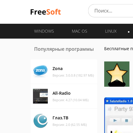
WINDOWS
MAC OS
LINUX
Популярные программы
Бесплатные 
Zona
Версия: 3.0.0.8 (182.97 МБ)
All-Radio
Версия: 4.27 (10.04 МБ)
Глаз.ТВ
Версия: 2.0 (62.55 МБ)