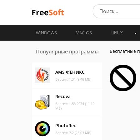
WINDOWS
MAC OS
LINUX
Популярные программы
Бесплатные 
AMS ФЕНИКС
Версия: 1.31 (9.48 МБ)
Recuva
Версия: 1.53.2074 (11.12
МБ)
PhotoRec
Версия: 7.2 (25.03 МБ)