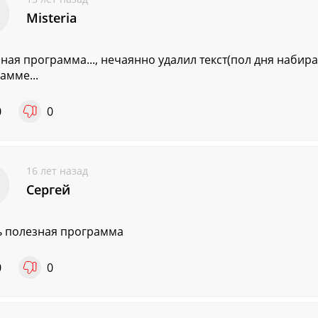
Misteria
ная программа..., нечаянно удалил текст(пол дня набирал)
амме...
0
0
16 лет назад
Сергей
 полезная программа
0
0