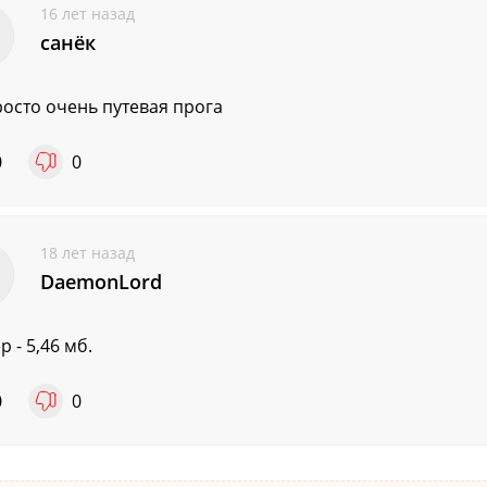
16 лет назад
санёк
росто очень путевая прога
0
0
18 лет назад
DaemonLord
 - 5,46 мб.
0
0