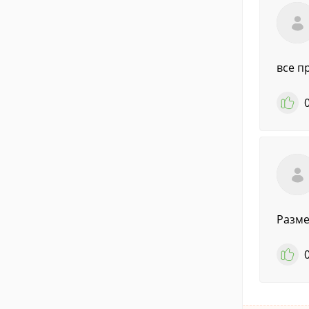
все п
Размер