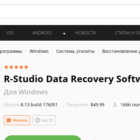
IOS
ANDROID
НОВОСТИ
СТАТЬИ И 
программы
Windows
Система, утилиты
Восстановление 
R-Studio Data Recovery Sof
Для Windows
Версия:
8.13 build 176051
Лицензия:
$49.99
1666 ска
Windows
Mac OS