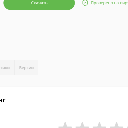
Скачать
Проверено на вир
стики
Версии
нг