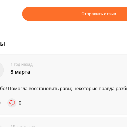
Отправить отзыв
вы
1 год назад
8 марта
бо! Помогла восстановить равы; некоторые правда разби
0
0
15 лет назад