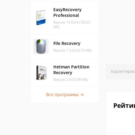
EasyRecovery
Professional
Версия: 14.0.0.4 (152.65
МБ)
File Recovery
Версия: 1.3.0.0 (0.75 МБ)
Hetman Partition
Характери
Recovery
Версия: 2.8 (13.89 МБ)
Все программы →
Рейти