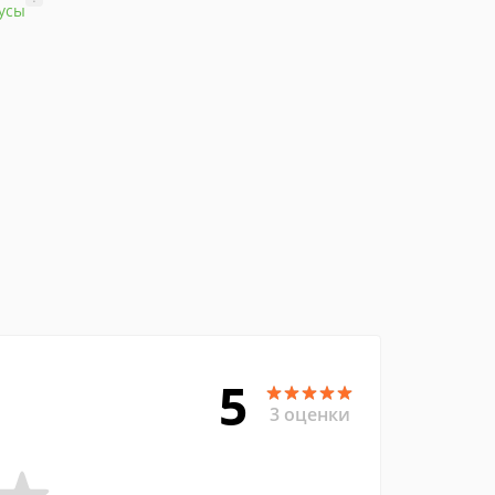
усы
5
3 оценки