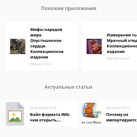
Похожие приложения
Мифы народов
мира.
Измерения ть
Опустошенное
Мрачный этюд
сердце.
Коллекционн
Коллекционное
издание
издание
Версия: Latest
Версия: Посл
Актуальные статьи
06 февраля 2019
06 марта 2019
Файл формата IMG:
Почему не
чем открыть,
импортируютс
описание,
файлы в Wind
особенности
Movie Maker