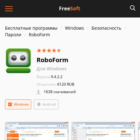
Бесплатные программы
Windows
Безопасность
Пароли
RoboForm
RoboForm
Для Windows
Версия:
9.4.2.2
Лицензия:
6120 RUB
1638 скачиваний
Windows
Android