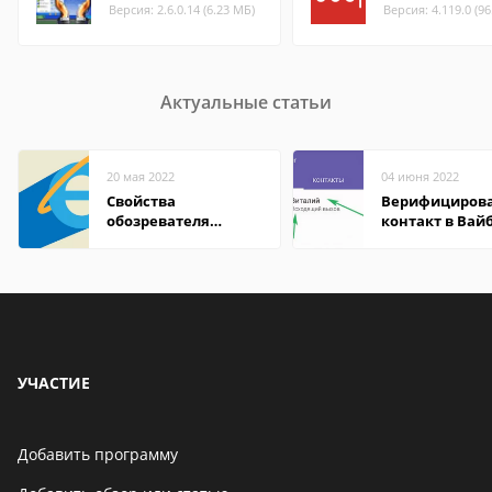
Версия: 2.6.0.14 (6.23 МБ)
Версия: 4.119.0 (9
Актуальные статьи
20 мая 2022
04 июня 2022
Свойства
Верифициров
обозревателя
контакт в Вай
Internet Explorer где
что это значит
находится
УЧАСТИЕ
Добавить программу