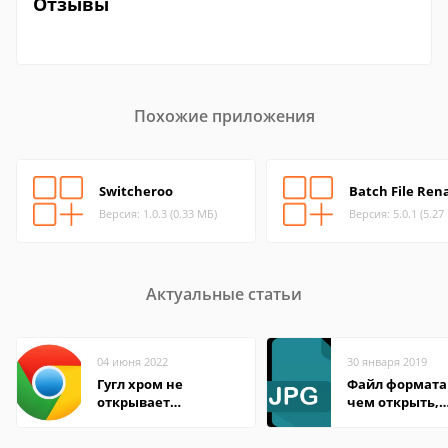
Отзывы
Похожие приложения
Switcheroo
Batch File Re
Версия: 1.0.3 (0.33 МБ)
Версия: 5.0.1 (5.27
Актуальные статьи
04 июня 2022
30 января 2019
Гугл хром не
Файл формата 
открывает
чем открыть,
страницы
описание,
особенности