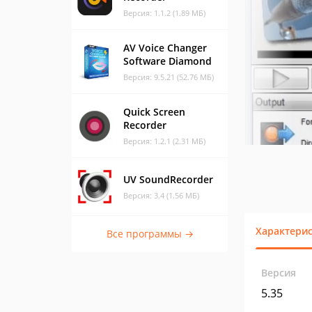
Версия: 1.1.2 (1.89 МБ)
AV Voice Changer
Software Diamond
Версия: 9.5.21 (52.76 МБ)
Quick Screen
Recorder
Версия: 1.2.1 (2.31 МБ)
UV SoundRecorder
Версия: 3.4 (1.56 МБ)
Характери
Все программы →
Версия
5.35