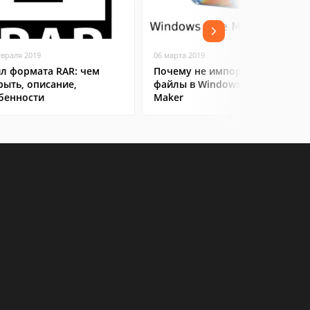
евраля 2019
06 марта 2019
л формата RAR: чем
Почему не импортируются
рыть, описание,
файлы в Windows Movie
бенности
Maker