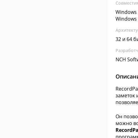
Совмести
Windows 
Windows 
Архитект
32 и 64 б
Разработ
NCH Soft
Описан
RecordPa
заметок 
позволяе
Он позво
можно во
RecordPa
программ