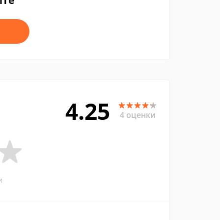
йте
4.25
4 оценки
и