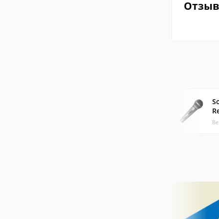
Отзы
S
Re
Ве