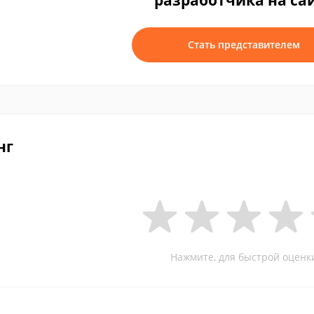
разработчика на са
Стать представителем
нг
Нажмите, для быстрой оценк