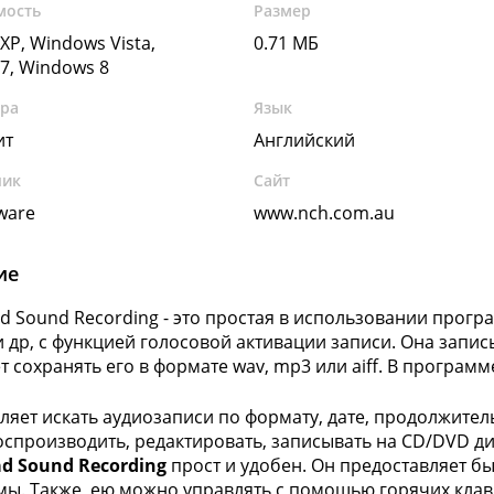
мость
Размер
XP, Windows Vista,
0.71 МБ
7, Windows 8
ура
Язык
ит
Английский
чик
Сайт
ware
www.nch.com.au
ие
d Sound Recording - это простая в использовании програ
и др, с функцией голосовой активации записи. Она запис
т сохранять его в формате wav, mp3 или aiff. В програм
ляет искать аудиозаписи по формату, дате, продолжител
спроизводить, редактировать, записывать на CD/DVD дис
d Sound Recording
прост и удобен. Он предоставляет б
ы. Также, ею можно управлять с помощью горячих клав