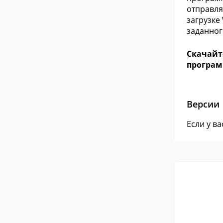
отправля
загрузке
заданног
Скачайт
програм
Версии
Если у в