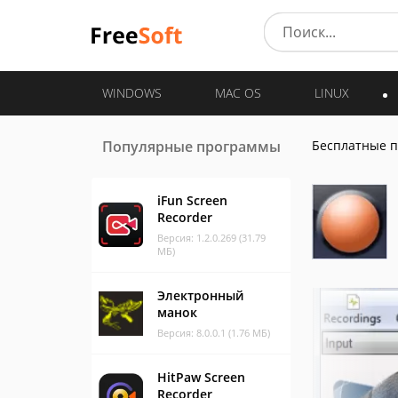
WINDOWS
MAC OS
LINUX
Популярные программы
Бесплатные 
iFun Screen
Recorder
Версия: 1.2.0.269 (31.79
МБ)
Электронный
манок
Версия: 8.0.0.1 (1.76 МБ)
HitPaw Screen
Recorder