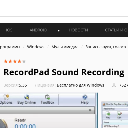
IOS
ANDROID
НОВОСТИ
СТАТЬИ И 
программы
Windows
Мультимедиа
Запись звука, голоса
RecordPad Sound Recording
Версия:
5.35
Лицензия:
Бесплатно для Windows
752 