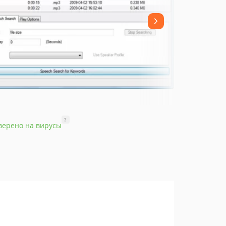
?
верено на вирусы