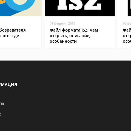
01 февраля 2019
08 ф
бозревателя
Файл формата ISZ: чем
Фай
plorer где
открыть, описание,
отк
особенности
осо
РМАЦИЯ
ты
а