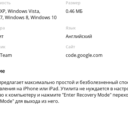
мость
Размер
XP, Windows Vista,
0.46 МБ
7, Windows 8, Windows 10
ура
Язык
ит
Английский
чик
Сайт
 Team
code.google.com
ие
предлагает максимально простой и безболезненный спо
вления на iPhone или iPad. Утилита не нуждается в наст
во к компьютеру и нажмите "Enter Recovery Mode" перехо
 Mode" для выхода из него.