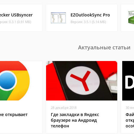
ecker USBsyncer
EZOutlookSync Pro
рсия: 0.3.1 (0.91 МБ)
Версия: 3.5.1 (5.14 МБ)
Актуальные статьи
28 декабря 2018
30 я
не открывает
Где закладки в Яндекс
Фай
браузере на Андроид
отк
телефон
осо