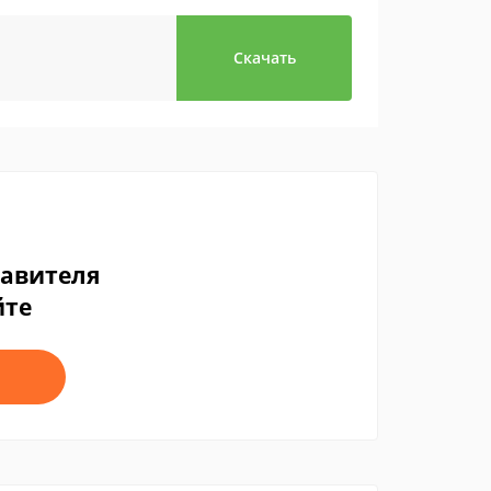
Скачать
тавителя
йте