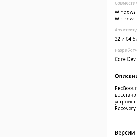
Совмести
Windows 
Windows 
Архитект
32 и 64 б
Разработ
Core Dev
Описан
RecBoot 
восстано
устройст
Recovery
Версии