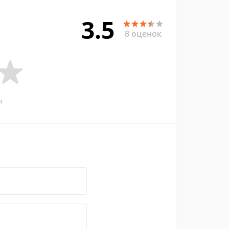
3.5
8 оценок
и