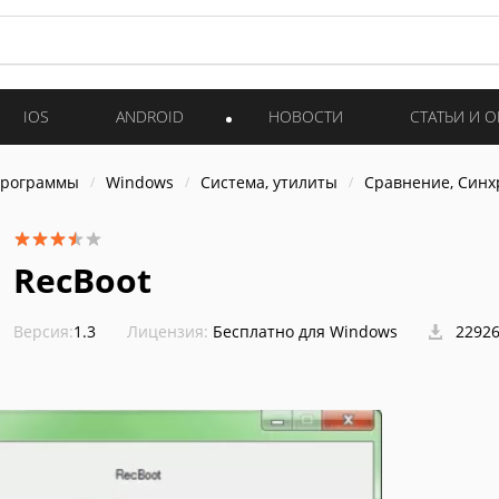
IOS
ANDROID
НОВОСТИ
СТАТЬИ И 
программы
Windows
Система, утилиты
Сравнение, Син
RecBoot
Версия:
1.3
Лицензия:
Бесплатно для Windows
22926