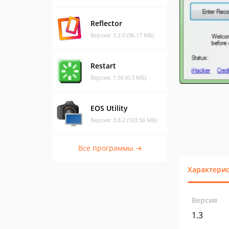
Reflector
Версия: 3.2.0 (96.17 МБ)
Restart
Версия: 1.56 (0.3 МБ)
EOS Utility
Версия: 3.8.2 (103.56 МБ)
Все программы →
Характери
Версия
1.3