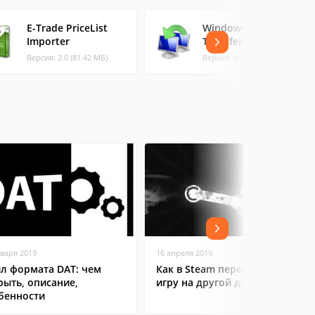
E-Trade PriceList
Windows Easy
Importer
Transfer
Версия: 2.0 (81.42 МБ)
Версия: 6.1 (7.27 МБ)
нваря 2019
16 апреля 2019
л формата DAT: чем
Как в Steam переместить
рыть, описание,
игру на другой диск
бенности