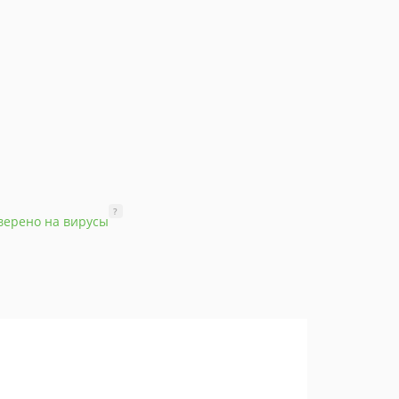
?
верено на вирусы