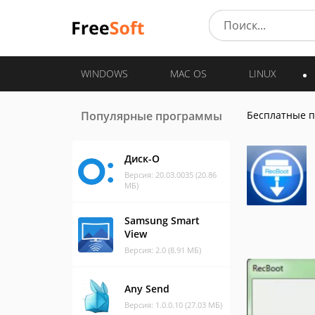
WINDOWS
MAC OS
LINUX
Популярные программы
Бесплатные 
Диск-О
Версия: 20.03.0035 (20.86
МБ)
Samsung Smart
View
Версия: 2.0 (8.91 МБ)
Any Send
Версия: 1.0.0.10 (27.03 МБ)