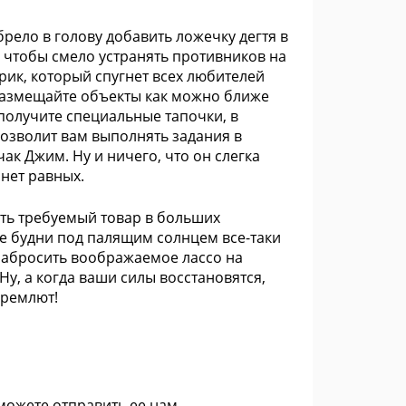
рело в голову добавить ложечку дегтя в
а, чтобы смело устранять противников на
рик, который спугнет всех любителей
 размещайте объекты как можно ближе
 получите специальные тапочки, в
позволит вам выполнять задания в
ак Джим. Ну и ничего, что он слегка
 нет равных.
ить требуемый товар в больших
ые будни под палящим солнцем все-таки
набросить воображаемое лассо на
у, а когда ваши силы восстановятся,
дремлют!
 можете
отправить ее нам
.