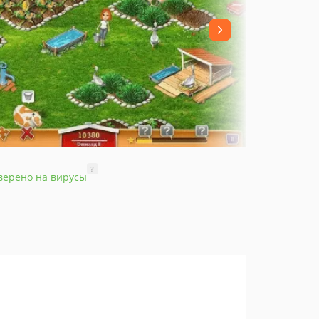
?
верено на вирусы