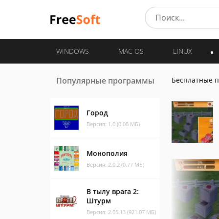
WINDOWS
MAC OS
LINUX
Популярные программы
Бесплатные 
Город
Версия: 1.0 (0.08 МБ)
Монополия
Версия: 2.0.2 (0.77 МБ)
В тылу врага 2:
Штурм
Версия: 2.05.13 (921.07 МБ)