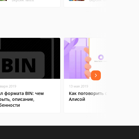
нваря 2019
13 мая 2019
л формата BIN: чем
Как поговорить с Яндекс
рыть, описание,
Алисой
бенности