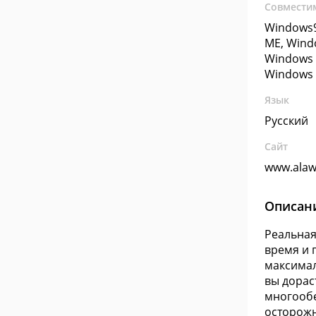
Совмести
Windows9
ME, Wind
Windows 
Windows 
Язык
Русский
Сайт
www.alaw
Описан
Реальная
время и 
максимал
вы дораст
многообе
осторож