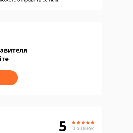
тавителя
йте
5
0 оценок