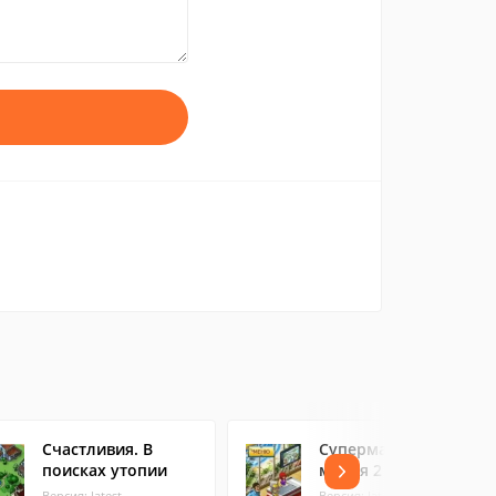
Счастливия. В
Супермаркет
поисках утопии
мания 2
Версия: latest
Версия: latest