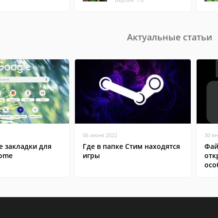
Актуальные статьи
06 июня 2022
30 я
е закладки для
Где в папке Стим находятся
Фай
rome
игры
отк
осо