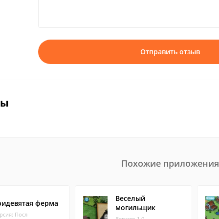
Отправить отзыв
вы
Похожие приложения
Веселый
ридевятая ферма
могильщик
рсия: Посл
Версия: 1.0