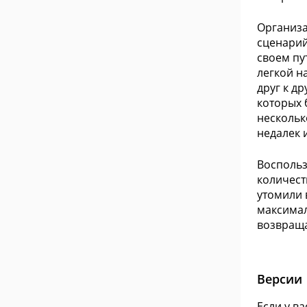
Организа
сценарий
своем пу
легкой н
друг к д
которых 
нескольк
недалек 
Воспольз
количест
утомили 
максимал
возвраща
Версии
Если у в