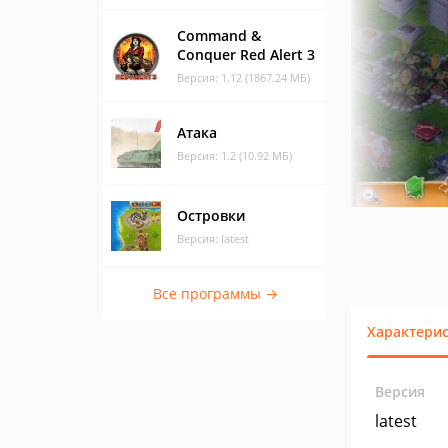
Command &
Conquer Red Alert 3
Версия: 1.12 (1867.24 МБ)
Атака
Версия: 1.2 (10.92 МБ)
Островки
Версия: latest
Все программы →
Характери
Версия
latest