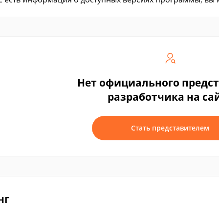
Нет официального предс
разработчика на са
Стать представителем
нг