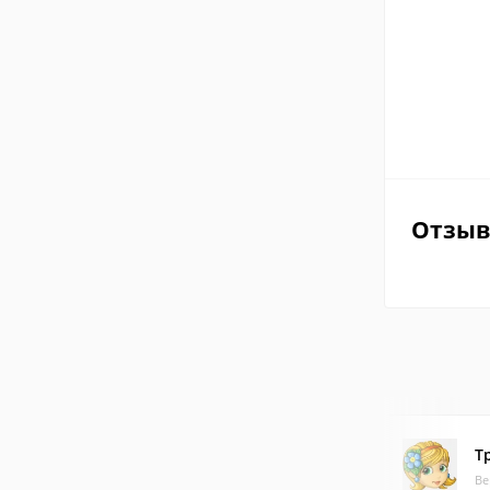
Отзы
Т
Ве