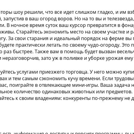
торы шоу решили, что все идет слишком гладко, и им взб
, запустив в ваш огород воров. Но на то вы и телезвезд
ти. В ночное время суток ваш курсор превратится в фона
аживы. Старайтесь экономить место на своем участке и
ругу. За свои старания и идеальный порядок на ферме вы
будете практически летать по своему чудо-огороду. Это 
о раз быстрее. Также вам в помощь будет вызван весельч
и неразговорчив, зато уж в поливке и уборке урожая ему
уйтесь услугами приезжего торговца. У него можно куп
вах и тем самым сэкономить кучу времени. Если трудов
вас, поиграйте в отвлекающие мини-игры. Ваша задача 
ьное количество одинаковых животных или предметов. Н
йтесь к своим владениям: конкуренты по-прежнему не 
ас есть информация о доступных версиях программы, вы