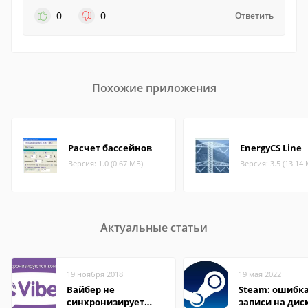
0
0
Ответить
Похожие приложения
Расчет бассейнов
EnergyCS Line
Версия: 1.0 (0.67 МБ)
Версия: 3.5 (13.14
Актуальные статьи
19 ноября 2018
19 мая 2022
Вайбер не
Steam: ошибка
синхронизирует
записи на дис