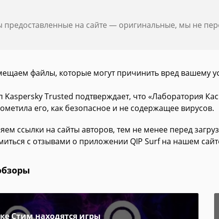
ы предоставленные на сайте — оригинальные, мы не пе
мещаем файлы, которые могут причинить вред вашему у
п Kaspersky Trusted подтверждает, что «Лаборатория Ка
пометила его, как безопасное и не содержащее вирусов.
яем ссылки на сайты авторов, тем не менее перед загру
миться с отзывами о приложении QIP Surf на нашем сайт
обзоры
пке Стим находятся игры