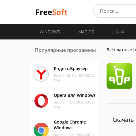
WINDOWS
MAC OS
LINUX
Популярные программы
Бесплатные 
Яндекс.Браузер
Версия: 26.6.0.183 (202.29
МБ)
Opera для Windows
Версия: 133.0.5932 (131.75
МБ)
Скачать 
Google Chrome
Windows
Версия: 150.0.7863 (147.62