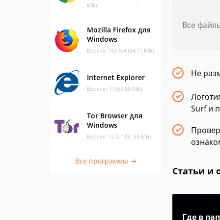
МБ)
Все файл
Mozilla Firefox для
Windows
Версия: 152.0.4 (84.71 МБ)
Не раз
Internet Explorer
Версия: 11 (55.89 МБ)
Логоти
Surf и 
Tor Browser для
Windows
Провер
Версия: 12.5.1 (91.59 МБ)
ознако
Все программы →
Статьи и 
Где в па