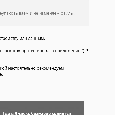
реупаковываем и не изменяем файлы.
стройству или данным.
сперского» протестировала приложение QIP
зкой настоятельно рекомендуем
е.
Где в Яндекс браузере хранятся