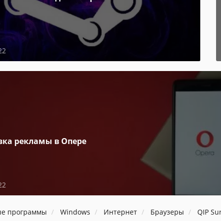
22
вка рекламы в Опере
22
ые программы
Windows
Интернет
Браузеры
QIP Su