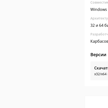
Совмести
Windows 
Архитект
32 и 64 б
Разработ
Карбасо
Версии
Скачат
x32/x64