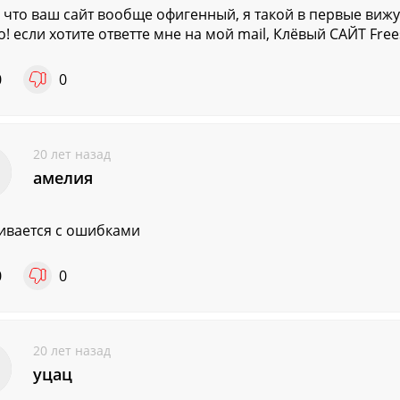
 что ваш сайт вообще офигенный, я такой в первые вижу
! если хотите ответте мне на мой mail, Клёвый САЙТ Frees
0
0
20 лет назад
амелия
ивается с ошибками
0
0
20 лет назад
уцац