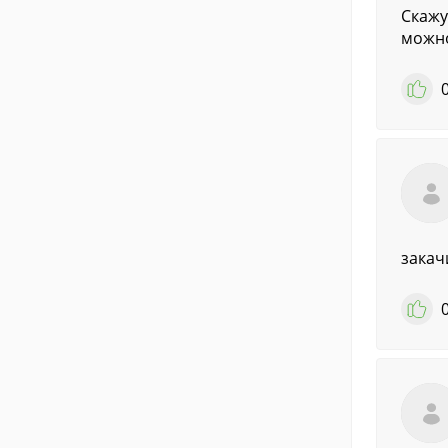
Скажу
можно
закач