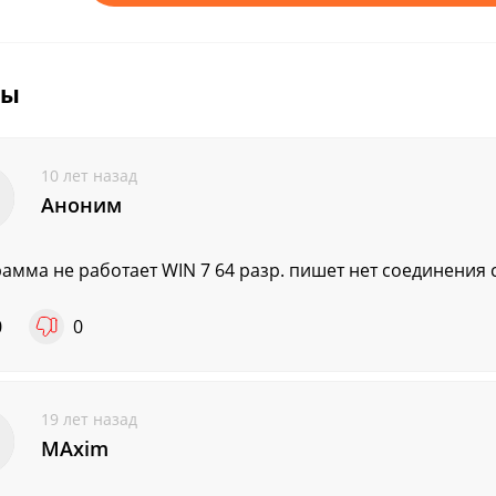
вы
10 лет назад
Аноним
амма не работает WIN 7 64 разр. пишет нет соединения с
0
0
19 лет назад
MAxim