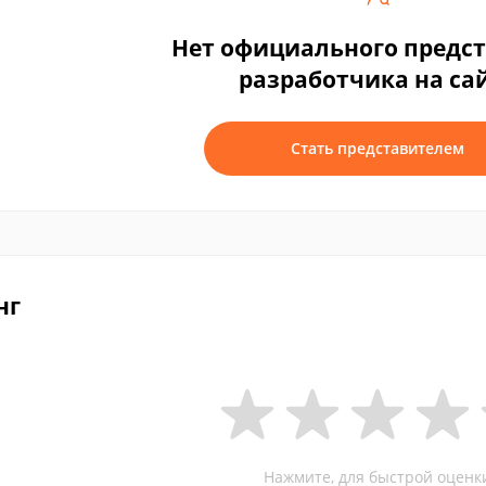
Нет официального предс
разработчика на са
Стать представителем
нг
Нажмите, для быстрой оценк