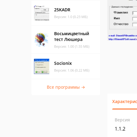
25KADR
Версия: 1.0 (0.23 МБ)
Восьмицветный
тест Люшера
Версия: 1.00 (1.55 МБ)
Socionix
Версия: 1.06 (0.22 МБ)
Все программы →
Характери
Версия
1.1.2