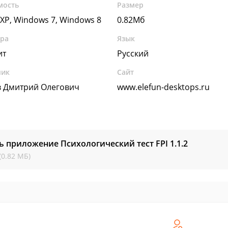
мость
Размер
XP, Windows 7, Windows 8
0.82Мб
ура
Язык
ит
Русский
чик
Сайт
в Дмитрий Олегович
www.elefun-desktops.ru
ь приложение Психологический тест FPI
1.1.2
(0.82 МБ)