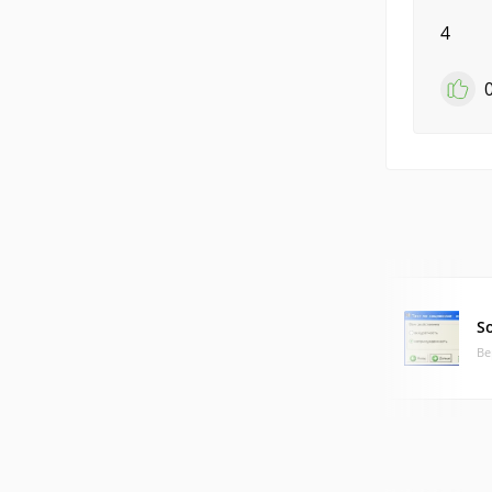
4
S
Ве