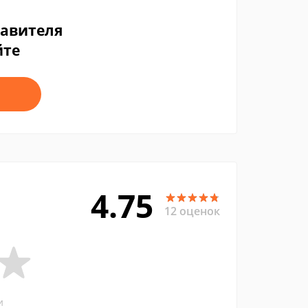
тавителя
йте
4.75
12 оценок
и