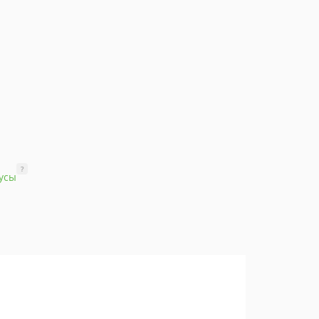
?
усы