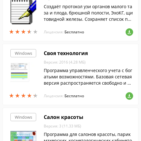
Создаёт протокол узи органов малого та
за и плода, брюшной полости, ЭхоКГ, щи
товидной железы. Сохраняет список пол
ьзователей, название учреждения и вы
★
★
★
★
★
★
★
★
★
★
водит протокол исследования в Word.
Лицензия:
Бесплатно
Своя технология
Windows
Версия: 2016 (4.28 МБ)
Программа управленческого учета с бог
атыми возможностями. Базовая сетевая
версия распространяется свободно и бе
сплатно. Торговый, складской, производ
★
★
★
★
★
★
★
★
★
★
ственный учет, отчеты Экспорт докумен
Лицензия:
Бесплатно
тов в 1С. Интеграция с телефонией, рас
сылки.
Салон красоты
Windows
Версия: 3 (11.33 МБ)
Программа для салонов красоты, парик
махерских, косметологических кабинето