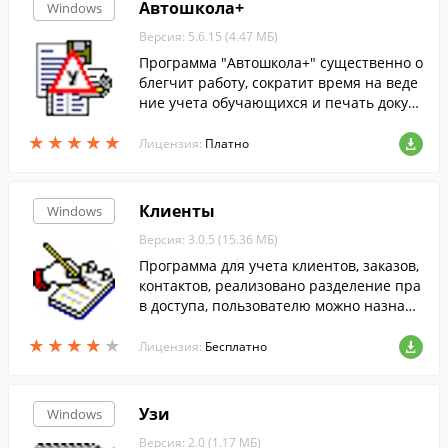
Автошкола+
Windows
Версия: 5.6.15 (4.47 МБ)
Программа "Автошкола+" существенно о
блегчит работу, сократит время на веде
ние учета обучающихся и печать докум
ентов. Поможет сформировать путевые
★
★
★
★
★
★
★
★
★
★
листы, вести контроль оплат, составить
Лицензия:
Платно
расписание
Клиенты
Windows
Версия: 3.0.5 (15.36 МБ)
Программа для учета клиентов, заказов,
контактов, реализовано разделение пра
в доступа, пользователю можно назначи
ть один из четырех интерфейсов
★
★
★
★
★
★
★
★
★
★
Лицензия:
Бесплатно
Узи
Windows
Версия: 2.0 (1.17 МБ)