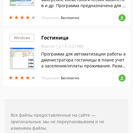
в и др. Программа предназначена для к
осметологических и парикмахерских сал
★
★
★
★
★
★
★
★
★
★
онов красоты и т.д.
Лицензия:
Бесплатно
Гостиница
Windows
Версия: 1.2.1.0 (3.23 МБ)
Программа для автоматизации работы а
дминистратора гостиницы в плане учет
а заселения/оплаты проживания. Разме
щение клиентов, бронирование в гости
★
★
★
★
★
★
★
★
★
★
нице, пансионате и мини-гостинице. Но
Лицензия:
Бесплатно
мерной фонд и анкеты гостей разворач
иваются на шахматке.
Все файлы предоставленные на сайте —
оригинальные, мы не переупаковываем и не
изменяем файлы.