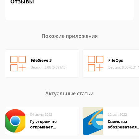
Отзывы
Похожие приложения
FileSieve 3
FileOps
Версия: 3.00 (0.39 МБ)
Версия: 0.33 (0.31
Актуальные статьи
04 июня 2022
20 мая 2022
Гугл хром не
Свойства
открывает
обозревателя
страницы
Internet Explor
находится