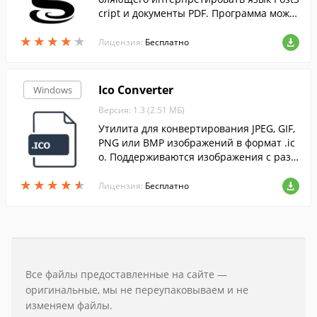
cript и документы PDF. Программа може
т конвертировать файлы PostScript в др
★
★
★
★
★
★
★
★
★
★
угие графические форматы....
Лицензия:
Бесплатно
Ico Converter
Windows
Версия: 1.3 (2.51 МБ)
Утилита для конвертирования JPEG, GIF,
PNG или BMP изображений в формат .ic
o. Поддерживаются изображения с разр
ешением не выше 256х256....
★
★
★
★
★
★
★
★
★
★
Лицензия:
Бесплатно
Все файлы предоставленные на сайте —
оригинальные, мы не переупаковываем и не
изменяем файлы.