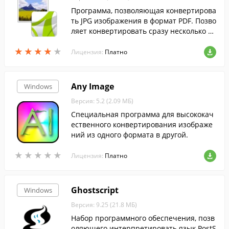
Программа, позволяющая конвертирова
ть JPG изображения в формат PDF. Позво
ляет конвертировать сразу несколько ф
айлов.
★
★
★
★
★
★
★
★
★
★
Лицензия:
Платно
Any Image
Windows
Версия: 5.2 (2.09 МБ)
Специальная программа для высококач
ественного конвертирования изображе
ний из одного формата в другой.
★
★
★
★
★
★
★
★
★
★
Лицензия:
Платно
Ghostscript
Windows
Версия: 9.25 (21.8 МБ)
Набор программного обеспечения, позв
оляющего интерпретировать язык PostS