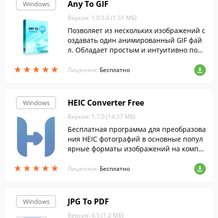
Any To GIF
Windows
Версия: 1.0.5.0 (1.51 МБ)
Позволяет из нескольких изображений с
оздавать один анимированный GIF фай
л. Обладает простым и интуитивно поня
тным интерфейсом.
★
★
★
★
★
★
★
★
★
★
Лицензия:
Бесплатно
HEIC Converter Free
Windows
Версия: 1.7.0 (14.37 МБ)
Бесплатная программа для преобразова
ния HEIC фотографий в основные попул
ярные форматы изображений на компь
ютерах под управлением Windows.
★
★
★
★
★
★
★
★
★
★
Лицензия:
Бесплатно
JPG To PDF
Windows
Версия: 4.5 (1.2 МБ)