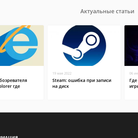
Актуальные статьи
19 мая 2022
06 и
бозревателя
Steam: ошибка при записи
Где
plorer где
на диск
игр
РМАЦИЯ