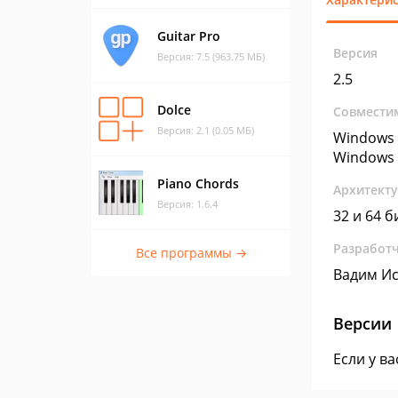
Guitar Pro
Версия
Версия: 7.5 (963.75 МБ)
2.5
Dolce
Совмести
Версия: 2.1 (0.05 МБ)
Windows 
Windows 
Piano Chords
Архитект
Версия: 1.6.4
32 и 64 б
Разработ
Все программы →
Вадим Иса
Версии
Если у в