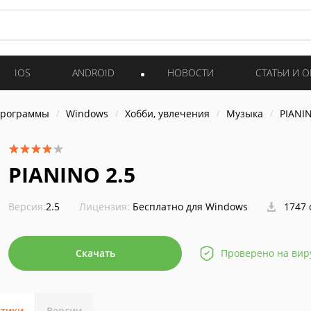
IOS
ANDROID
НОВОСТИ
СТАТЬИ И 
программы
Windows
Хобби, увлечения
Музыка
PIANI
PIANINO 2.5
Версия:
2.5
Лицензия:
Бесплатно для Windows
1747 
Скачать
Проверено на вир
стики
Версии