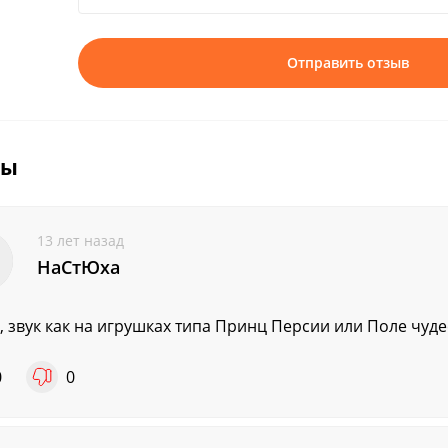
Отправить отзыв
вы
13 лет назад
НаСтЮха
, звук как на игрушках типа Принц Персии или Поле чудес
0
0