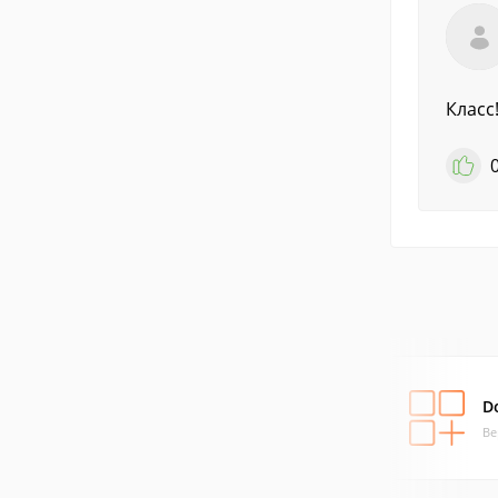
Класс!
D
Ве