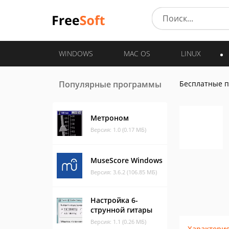
WINDOWS
MAC OS
LINUX
Популярные программы
Бесплатные 
Метроном
Версия: 1.0 (0.17 МБ)
MuseScore Windows
Версия: 3.6.2 (106.85 МБ)
Настройка 6-
струнной гитары
Версия: 1.1 (0.26 МБ)
Характери