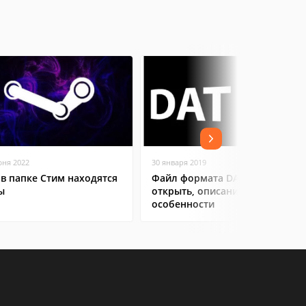
юня 2022
30 января 2019
 в папке Стим находятся
Файл формата DAT: чем
ы
открыть, описание,
особенности