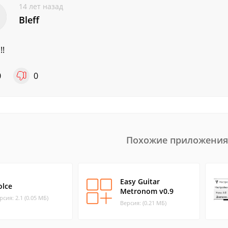
14 лет назад
Bleff
!!
0
0
Похожие приложения
Easy Guitar
olce
Metronom v0.9
рсия: 2.1 (0.05 МБ)
Версия: (0.21 МБ)