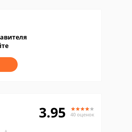
тавителя
йте
3.95
40 оценок