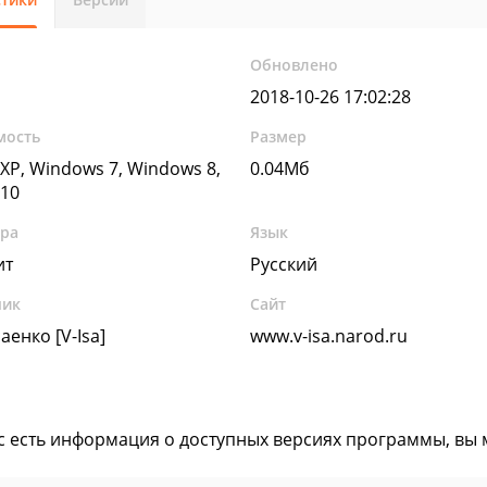
Обновлено
2018-10-26 17:02:28
мость
Размер
XP, Windows 7, Windows 8,
0.04Мб
10
ура
Язык
ит
Русский
чик
Сайт
енко [V-Isa]
www.v-isa.narod.ru
ас есть информация о доступных версиях программы, вы