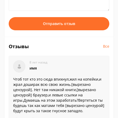
Отправить отзыв
Отзывы
Все
8 лет назад
имя
Чтоб тот кто это сюда впихнул,жил на копейки,и
жрал доширак всю свою жизнь.[вырезано
цензурой]. Нет там никакой книги,[вырезано
цензурой] браузер,и левые ссылки на
игры.Думаешь на этом заработать?Вертеться ты
будешь так как матами тебя [вырезано цензурой]
будут крыть за такое гнусное западло.