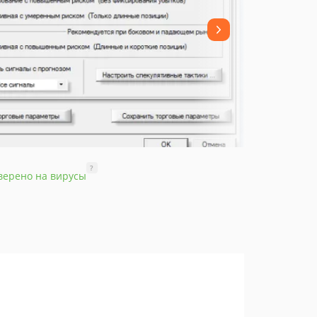
?
верено на вирусы