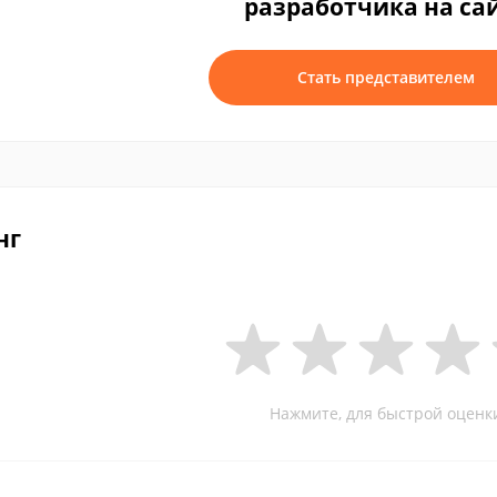
разработчика на са
Стать представителем
нг
Нажмите, для быстрой оценк