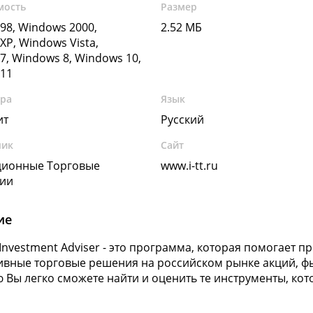
мость
Размер
98, Windows 2000,
2.52 МБ
XP, Windows Vista,
7, Windows 8, Windows 10,
11
ура
Язык
ит
Русский
чик
Сайт
ционные Торговые
www.i-tt.ru
гии
ие
 Investment Adviser - это программа, которая помогает 
ивные торговые решения на российском рынке акций, ф
Вы легко сможете найти и оценить те инструменты, кот