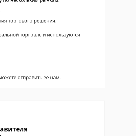
у по нескольким рынкам.
.
ия торгового решения.
еальной торговле и используются
 можете
отправить ее нам
.
тавителя