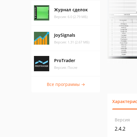
Журнал сделок
Версия: 6.0 (2.79 МБ)
JoySignals
Версия: 1.31 (2.67 МБ)
ProTrader
Версия: После
Все программы →
Характери
Версия
2.4.2