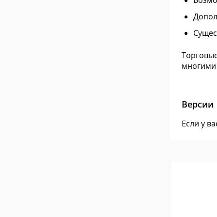
Возмо
Допол
Сущес
Торговые
многими 
Версии
Если у в