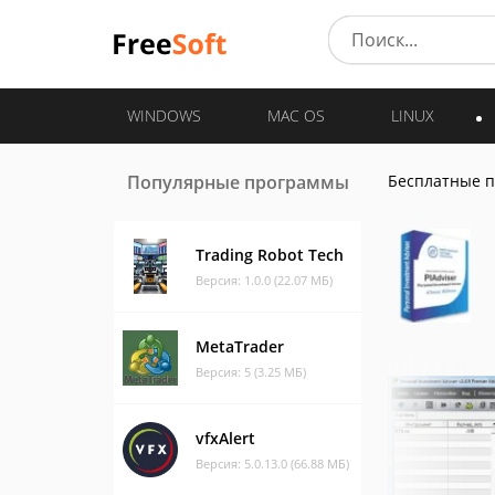
WINDOWS
MAC OS
LINUX
Популярные программы
Бесплатные 
Trading Robot Tech
Версия: 1.0.0 (22.07 МБ)
MetaTrader
Версия: 5 (3.25 МБ)
vfxAlert
Версия: 5.0.13.0 (66.88 МБ)