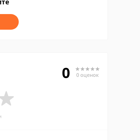
йте
0
0 оценок
и