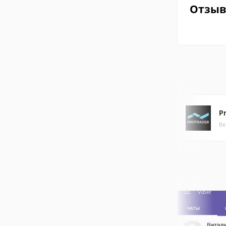
Отзы
P
Ве