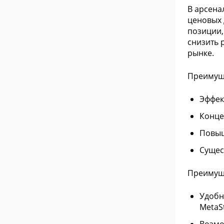
В арсена
ценовых 
позиции,
снизить 
рынке.
Преимуще
Эффек
Конце
Повыш
Сущес
Преимуще
Удобн
MetaS