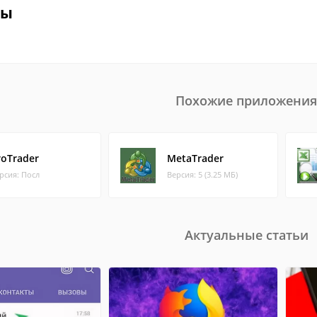
вы
Похожие приложения
roTrader
MetaTrader
рсия: Посл
Версия: 5 (3.25 МБ)
Актуальные статьи