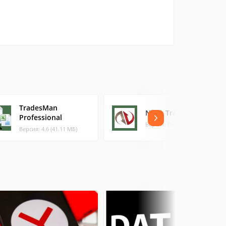
TradesMan
Ninja Trader
Professional
Версия: Посл
Версия: 4.6 (41.11 МБ)