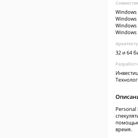
Совмести
Windows 
Windows 
Windows 
Windows 
Архитект
32 и 64 б
Разработ
Инвести
Техноло
Описан
Personal
спекулят
помощью 
время.