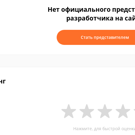
Нет официального предс
разработчика на са
Стать представителем
нг
Нажмите, для быстрой оценк