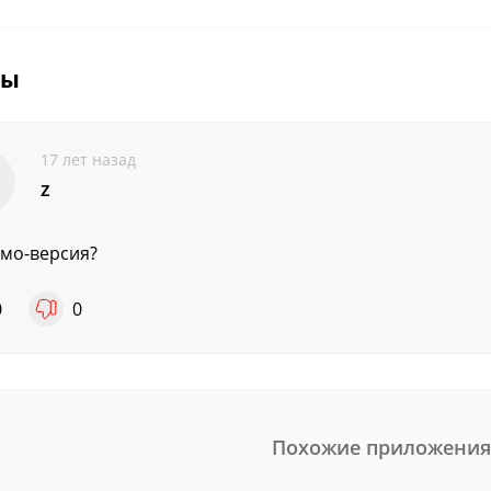
вы
17 лет назад
z
емо-версия?
0
0
Похожие приложения