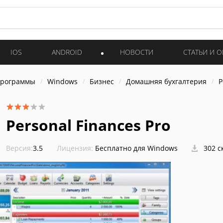
IOS
ANDROID
НОВОСТИ
СТАТЬИ И 
программы
Windows
Бизнес
Домашняя бухгалтерия
P
Personal Finances Pro
Версия:
3.5
Лицензия:
Бесплатно для Windows
302 с