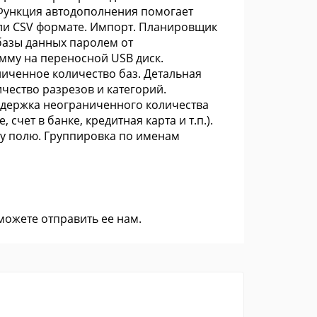
Функция автодополнения помогает
или CSV формате. Импорт. Планировщик
базы данных паролем от
мму на переносной USB диск.
иченное количество баз. Детальная
ество разрезов и категорий.
ддержка неограниченного количества
чет в банке, кредитная карта и т.п.).
му полю. Группировка по именам
 можете
отправить ее нам
.