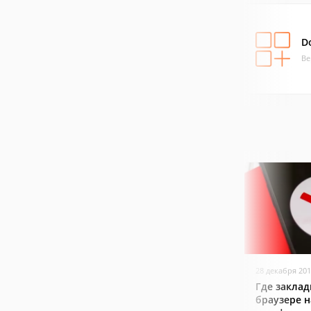
D
Ве
28 декабря 20
Где заклад
браузере 