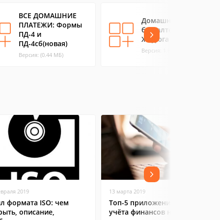
ВСЕ ДОМАШНИЕ
Домашняя
ПЛАТЕЖИ: Формы
бухгалтерия
ПД-4 и
Жадюга
ПД-4сб(новая)
Версия: 1.9 (2.13 МБ)
Версия: (0.44 МБ)
евраля 2019
13 марта 2019
л формата ISO: чем
Топ-5 приложений для
рыть, описание,
учёта финансов на Android