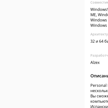
Совмести
Windows9
ME, Wind
Windows 
Windows 
Архитект
32 и 64 б
Разработ
Alzex
Описан
Personal
нескольк
Вы сможе
компьюте
Испански