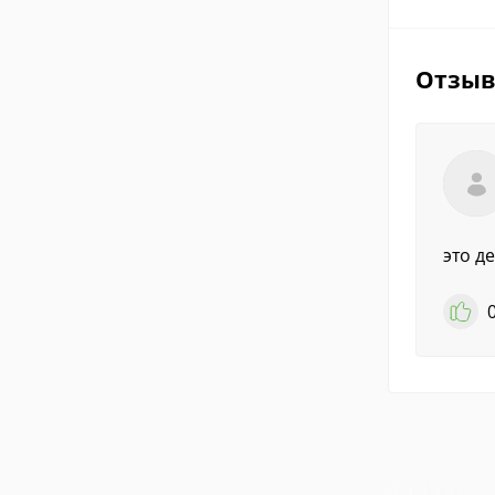
Отзы
это д