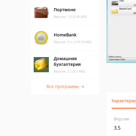
Портмоне
Версия: 1.0 (3.45 МБ)
HomeBank
Версия: 5.5.3 (18.33 МБ)
Домашняя
бухгалтерия
Версия: 7.2 (9.7 МБ)
Все программы →
Характери
Версия
3.5