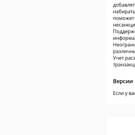
добавлят
набирать
поможет 
несанкци
Поддержк
информац
Неогранн
различны
Учет рас
транзакц
Версии
Если у в