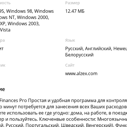
мость
Размер
5, Windows 98, Windows
12.47 МБ
ows NT, Windows 2000,
XP, Windows 2003,
Vista
ура
Язык
ит
Русский, Английский, Неме
Белорусский
чик
Сайт
www.alzex.com
ие
 Finances Pro Простая и удобная программа для контрол
о минут потребуется для занесения всех Ваших расходов
те использовать ее где угодно: дома, на работе, в поезд
р и пользуйтесь. Ключенвые особенности: Многоязычны
й, Русский, Португальский, Шведский, Венгерский). Фун