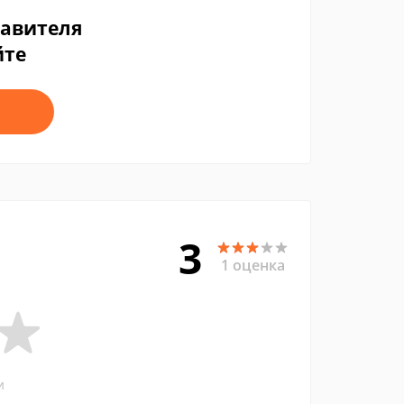
тавителя
йте
3
1 оценка
и