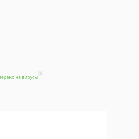
?
верено на вирусы