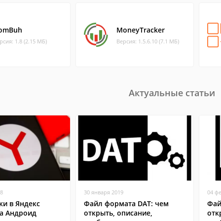
omBuh
MoneyTracker
рсия: 1.8 (2.15 МБ)
Версия: 1.5.6.10 (7.1 МБ)
Актуальные статьи
18
30 января 2019
04 ф
ки в Яндекс
Файл формата DAT: чем
Фай
на Андроид
открыть, описание,
отк