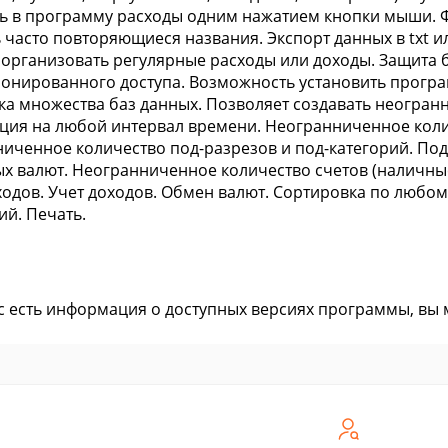
ь в программу расходы одним нажатием кнопки мыши. 
 часто повторяющиеся названия. Экспорт данных в txt 
организовать регулярные расходы или доходы. Защита 
онированного доступа. Возможность установить програ
а множества баз данных. Позволяет создавать неогранн
ия на любой интервал времени. Неогранниченное колич
иченное количество под-разрезов и под-категорий. По
х валют. Неогранниченное количество счетов (наличные, с
ходов. Учет доходов. Обмен валют. Сортировка по любо
ий. Печать.
ас есть информация о доступных версиях программы, вы