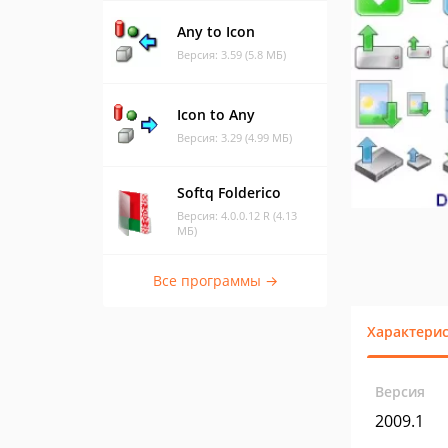
Any to Icon
Версия: 3.59 (5.8 МБ)
Icon to Any
Версия: 3.29 (4.99 МБ)
Softq Folderico
Версия: 4.0.0.12 R (4.13
МБ)
Все программы →
Характери
Версия
2009.1