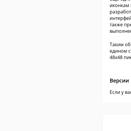
иконкам 
разработ
интерфей
также пр
выполнен
Таким об
едином с
48x48 пик
Версии
Если у в