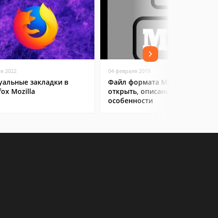
ая 2022
04 февраля 2019
уальные закладки в
Файл формата MXL: чем
fox Mozilla
открыть, описание,
особенности