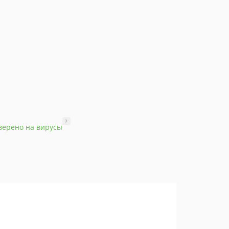
?
верено на вирусы