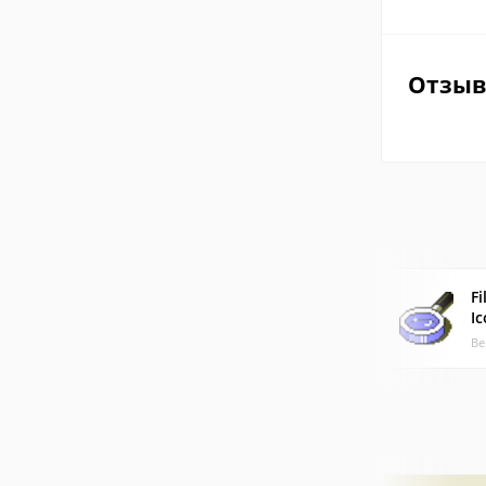
Отзы
Fi
I
Ве