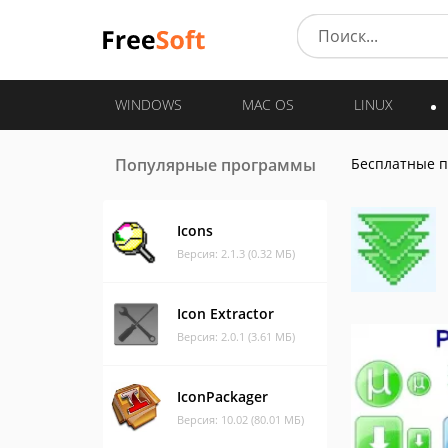
WINDOWS
MAC OS
LINUX
Популярные программы
Бесплатные 
Icons
Версия: 2.1.3 (0.32 МБ)
Icon Extractor
Версия: 2.0.1 (3.61 МБ)
IconPackager
Версия: 10.02 (80.01 МБ)