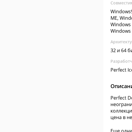
Совмести
Windows9
ME, Wind
Windows 
Windows 
Архитект
32 и 64 б
Разработ
Perfect I
Описан
Perfect 
неограни
коллекци
цена в н
Еще одни