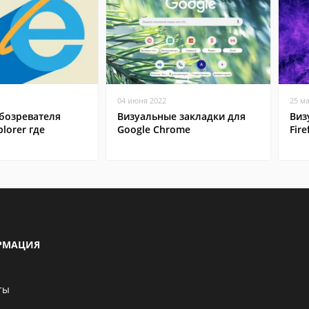
04 июня 2022
25 м
бозревателя
Визуальные закладки для
Виз
plorer где
Google Chrome
Fire
РМАЦИЯ
ты