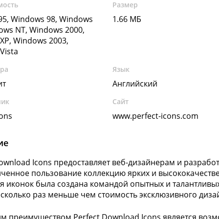
мость
Размер
5, Windows 98, Windows
1.66 МБ
ows NT, Windows 2000,
XP, Windows 2003,
Vista
ура
Язык
ит
Английский
чик
Сайт
cons
www.perfect-icons.com
ие
Download Icons предоставляет веб-дизайнерам и разраб
ченное пользование коллекцию ярких и высококачестве
я иконок была создана командой опытных и талантливых
есколько раз меньше чем стоимость эксклюзивного дизай
м преимуществом Perfect Download Icons является возм