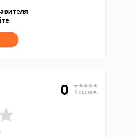
тавителя
йте
0
0 оценок
и