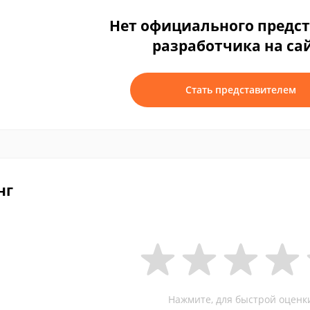
Нет официального предс
разработчика на са
Стать представителем
нг
Нажмите, для быстрой оценк