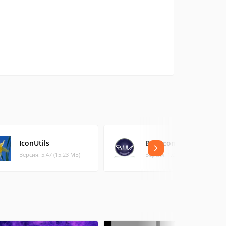
IconUtils
BAK Icon Manager
Версия: 5.47 (15.23 МБ)
Версия: 1.0.0.2 (0.92 МБ)