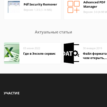
Advanced PDF
Pdf Security Remover
Manager
Версия: 1.3.5 (1.14 МБ)
Версия: 3.0 (4.98 М
Актуальные статьи
03 июня 2022
30 января 2019
Где в Экселе сервис
Файл формата
чем открыть,
описание,
особенности
УЧАСТИЕ