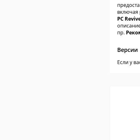
предоста
включая 
PC Reviv
описание
пр.
Реком
Версии
Если у в