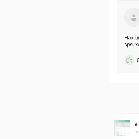
Наход
зря, х
Ac
Ве