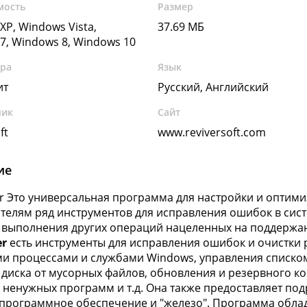
мость
Размер
XP, Windows Vista,
37.69 МБ
7, Windows 8, Windows 10
ура
Язык
ит
Русский, Английский
чик
Сайт
ft
www.reviversoft.com
ие
er Это универсальная программа для настройки и оптим
телям ряд инструментов для исправления ошибок в сист
 выполнения других операций нацеленных на поддержа
er
есть инструменты для исправления ошибок и очистки 
и процессами и службами Windows, управления списком
 диска от мусорных файлов, обновления и резервного к
 ненужных программ и т.д. Она также предоставляет по
программное обеспечение и "железо". Программа обла