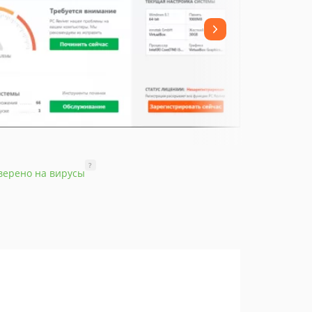
?
верено на вирусы