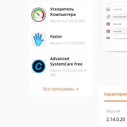
Ускоритель
Компьютера
Версия: 4.25 (25.35 МБ)
Faster
Версия: 10.12 (3.62 МБ)
Advanced
SystemCare Free
Версия: 15.4.0.247 (44.79
МБ)
Все программы →
Характери
Версия
2.14.0.20