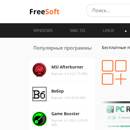
WINDOWS
MAC OS
LINUX
Популярные программы
Бесплатные 
MSI Afterburner
Версия: 4.6.4 (51.75 МБ)
Вебер
Версия: 1.0.0 (0.65 МБ)
Game Booster
Версия: 4.1.59.0.1 (39.45
МБ)