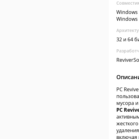
Совмести
Windows 
Windows 
Архитект
32 и 64 б
Разработ
ReviverSo
Описан
PC Reviv
пользова
мусора и
PC Reviv
активным
жесткого
удаления
включая 