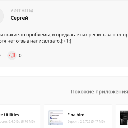
9 лет назад
Сергей
ит какие-то проблемы, и предлагает их решить за полто
отя нет отзыв написал зато.[:+1:]
0
0
Похожие приложения
e Utilities
Finalbird
рсия: 6.4.0 Bu (8.76 МБ)
Версия: 2.5.725 (5.47 МБ)