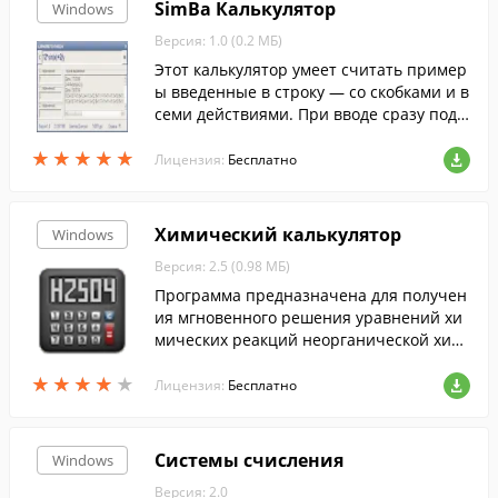
SimBa Калькулятор
Windows
Версия: 1.0 (0.2 МБ)
Этот калькулятор умеет считать пример
ы введенные в строку — со скобками и в
семи действиями. При вводе сразу подс
читывается результат (если это возмож
★
★
★
★
★
★
★
★
★
★
но).
Лицензия:
Бесплатно
Химический калькулятор
Windows
Версия: 2.5 (0.98 МБ)
Программа предназначена для получен
ия мгновенного решения уравнений хи
мических реакций неорганической хим
ии с расстановкой коэффициентов путё
★
★
★
★
★
★
★
★
★
★
м нажатия всего лишь 3-х кнопок (а в не
Лицензия:
Бесплатно
которых случаях и 2-х).
Системы счисления
Windows
Версия: 2.0