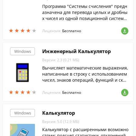
Программа "Системы счисления" предн
азначена для перевода целых и дробны
х чисел из одной позиционной системы
счисления с неотрицательными целочи
★
★
★
★
★
★
★
★
★
★
сленными основаниями в другую. Диап
Лицензия:
Бесплатно
азон значений систем счисления - от 2
до 36 включительно.
Инженерный Калькулятор
Windows
Версия: 2.3 (0.21 МБ)
Вычисляет математические выражения,
написанные в строку с использованием
чисел, знаков операций, функций и скоб
ок. Есть возможность вычисления с исп
★
★
★
★
★
★
★
★
★
★
ользованием единиц измерения
Лицензия:
Бесплатно
Калькулятор
Windows
Версия: 5.0 (12.9 МБ)
Калькулятор с расширенными возможно
стями: подсчет статистики, отклонений,