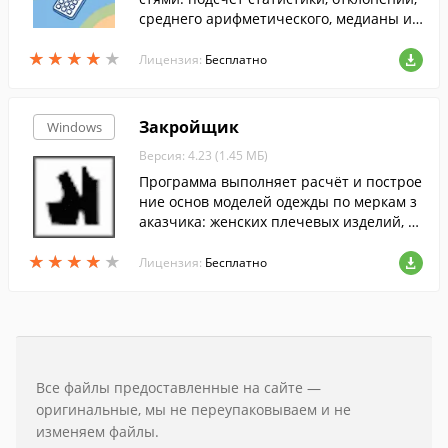
среднего арифметического, медианы и
другого.
★
★
★
★
★
★
★
★
★
★
Лицензия:
Бесплатно
Закройщик
Windows
Версия: 4.23 (1.45 МБ)
Программа выполняет расчёт и построе
ние основ моделей одежды по меркам з
аказчика: женских плечевых изделий, д
еталей, рассчитываемых совместно с по
★
★
★
★
★
★
★
★
★
★
лочкой и спинкой.
Лицензия:
Бесплатно
Все файлы предоставленные на сайте —
оригинальные, мы не переупаковываем и не
изменяем файлы.