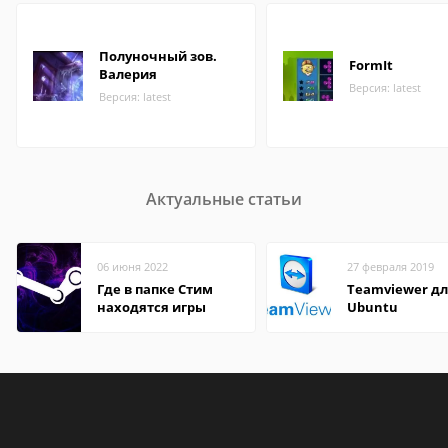
Полуночный зов.
FormIt
Валерия
Версия: latest
Версия: latest
Актуальные статьи
06 июня 2022
27 февраля 2019
Где в папке Стим
Teamviewer д
находятся игры
Ubuntu