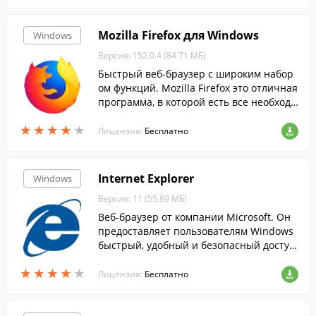
Mozilla Firefox для Windows
Windows
Версия: 152.0.4 (84.71 МБ)
Быстрый веб-браузер с широким набор
ом функций. Mozilla Firefox это отличная
программа, в которой есть все необходи
мое для современного пользователя Ин
★
★
★
★
★
★
★
★
★
★
тернета.
Лицензия:
Бесплатно
Internet Explorer
Windows
Версия: 11 (55.89 МБ)
Веб-браузер от компании Microsoft. Он
предоставляет пользователям Windows
быстрый, удобный и безопасный доступ
к веб-сайтам. Программа Internet Explor
★
★
★
★
★
★
★
★
★
★
er поддерживает современные веб-стан
Лицензия:
Бесплатно
дарты.