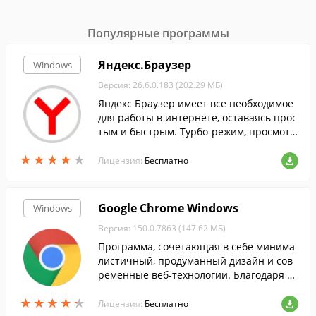
Популярные программы
Яндекс.Браузер
Windows
Версия: 26.6.0.183 (202.29 МБ)
Яндекс Браузер имеет все необходимое
для работы в интернете, оставаясь прос
тым и быстрым. Турбо-режим, просмотр
документов, переводчик, встроенный ан
★
★
★
★
★
★
★
★
★
★
тивирус, синхронизация данных и др....
Лицензия:
Бесплатно
Google Chrome Windows
Windows
Версия: 150.0.7863 (147.62 МБ)
Программа, сочетающая в себе минима
листичный, продуманный дизайн и сов
ременные веб-технологии. Благодаря эт
ому веб-браузеру просмотр веб-страниц
★
★
★
★
★
★
★
★
★
★
станет быстрым, безопасным и легким.
Лицензия:
Бесплатно