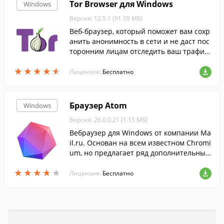
Tor Browser для Windows
Windows
Версия: 12.5.1 (91.59 МБ)
Веб-браузер, который поможет вам сохр
анить анонимность в сети и не даст пос
торонним лицам отследить ваш трафик
и местоположение....
★
★
★
★
★
★
★
★
★
★
Лицензия:
Бесплатно
Браузер Atom
Windows
Версия: 26.0.0.21 (1.15 МБ)
Вебраузер для Windows от компании Ma
il.ru. Основан на всем известном Chromi
um, но предлагает ряд дополнительных
функций, которые должны сделать его б
★
★
★
★
★
★
★
★
★
★
олее удобным в использовании....
Лицензия:
Бесплатно