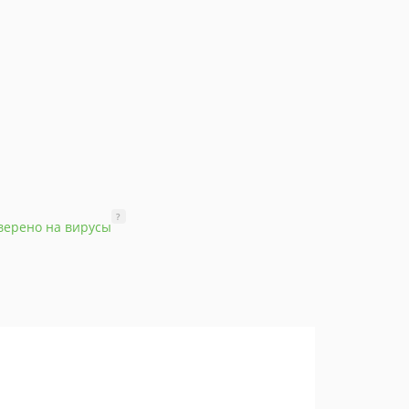
?
верено на вирусы