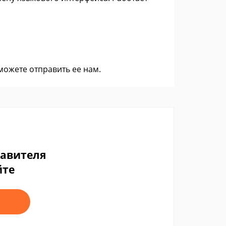
 можете
отправить ее нам
.
тавителя
йте