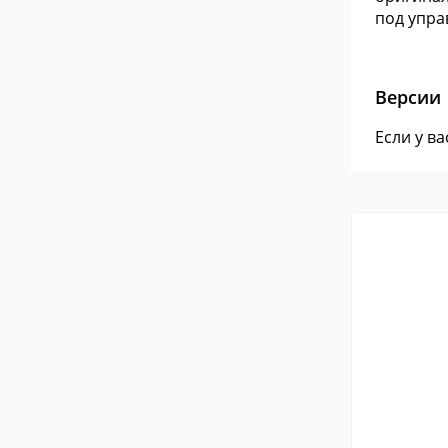
под упра
Версии
Если у в