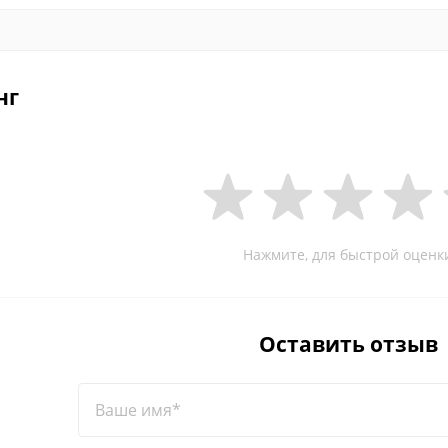
нг
Нажмите, для быстрой оценк
Оставить отзыв
Ваше имя*