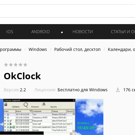
IOS
ANDROID
НОВОСТИ
СТАТЬИ И 
программы
Windows
Рабочий стол, десктоп
Календари, 
OkClock
Версия:
2.2
Лицензия:
Бесплатно для Windows
176 с