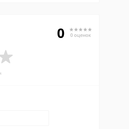
0
0 оценок
и