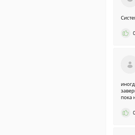
Систе
иногд
завер
пока 