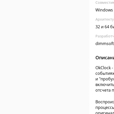
Совмести
Windows 
Архитект
32 и 64 б
Разработ
dimmsoft
Описан
OkClock 
событиях
и "пробу
включить
отсчета 
Воспроиз
процессы
оригинал