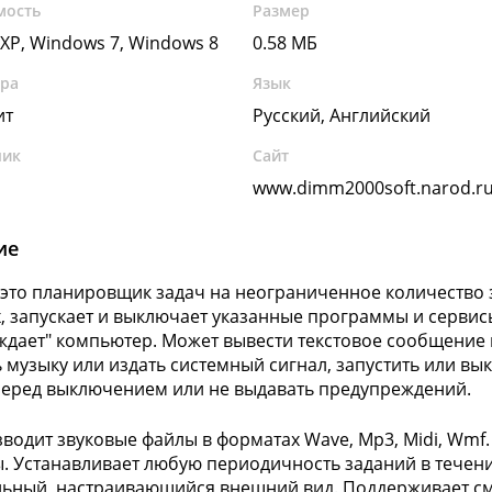
мость
Размер
XP, Windows 7, Windows 8
0.58 МБ
ура
Язык
ит
Русский, Английский
чик
Сайт
www.dimm2000soft.narod.r
ие
- это планировщик задач на неограниченное количество
, запускает и выключает указанные программы и сервисы
ждает" компьютер. Может вывести текстовое сообщение н
 музыку или издать системный сигнал, запустить или вы
перед выключением или не выдавать предупреждений.
водит звуковые файлы в форматах Wave, Mp3, Midi, Wmf
. Устанавливает любую периодичность заданий в течени
ьный, настраивающийся внешний вид. Поддерживает см