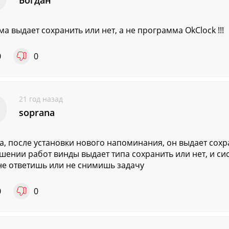
Богдан
ма выдает сохранить или нет, а не программа OkClock !!!
0
0
21 год назад
soprana
а, после установки нового напоминания, он выдает сохра
шении работ винды выдает типа сохранить или нет, и си
не ответишь или не снимишь задачу
0
0