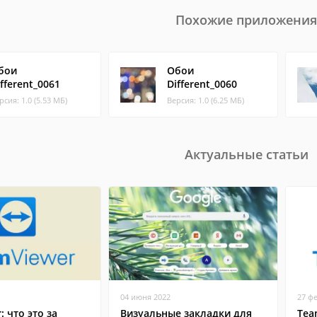
Похожие приложения
бои
Обои
ifferent_0061
Different_0060
рсия: 1.0 (5.53 МБ)
Версия: 1.0 (6.25 МБ)
Актуальные статьи
04 июня 2022
27 ф
: что это за
Визуальные закладки для
Tea