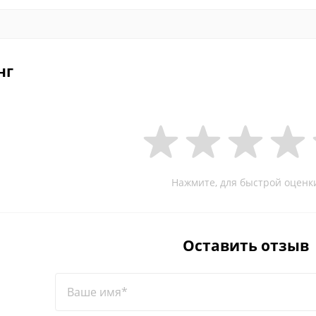
нг
Нажмите, для быстрой оценк
Оставить отзыв
Ваше имя*