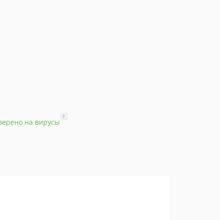
?
верено на вирусы