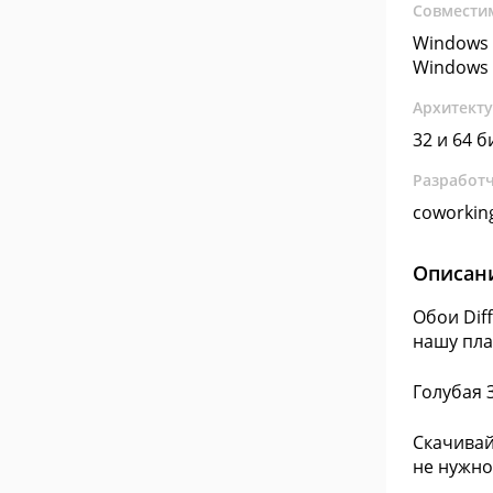
Совмести
Windows 
Windows 
Архитект
32 и 64 б
Разработ
coworkin
Описан
Обои Dif
нашу пла
Голубая 
Скачивай
не нужно