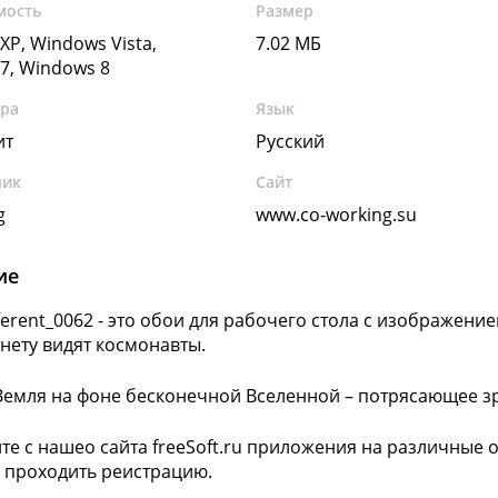
мость
Размер
XP, Windows Vista,
7.02 МБ
7, Windows 8
ура
Язык
ит
Русский
чик
Сайт
g
www.co-working.su
ие
ferent_0062 - это обои для рабочего стола с изображени
нету видят космонавты.
Земля на фоне бесконечной Вселенной – потрясающее 
те с нашео сайта freeSoft.ru приложения на различные
 проходить реистрацию.