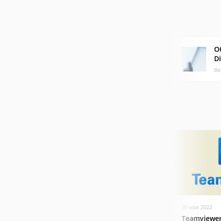
О
D
Ве
30 мая 2022
Teamviewer