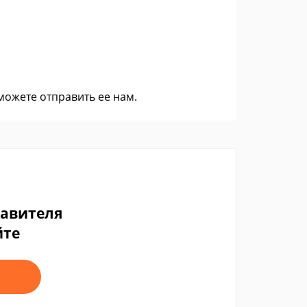
 можете
отправить ее нам
.
тавителя
йте