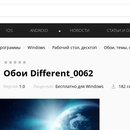
IOS
ANDROID
НОВОСТИ
СТАТЬИ И 
программы
Windows
Рабочий стол, десктоп
Обои, темы,
Обои Different_0062
Версия:
1.0
Лицензия:
Бесплатно для Windows
182 с