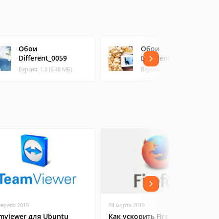
Обои
Обои
Different_0059
Different_0063
Версия: 1.0 (6.48 МБ)
Версия: 1.0 (9.11 МБ)
евраля 2019
04 марта 2019
mviewer для Ubuntu
Как ускорить Firefox