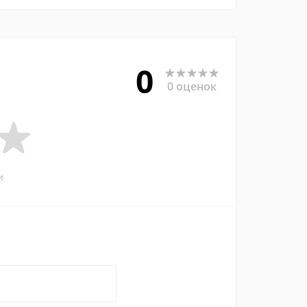
0
0 оценок
и