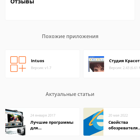
Отзывы
Похожие приложения
Intuos
Студия Красо
Версия: v1.7
Версия: 2.43 (6.61
Актуальные статьи
24 января 2017
20 мая 2022
Лучшие программы
Свойства
для
обозревателя
редактирования
Internet Explor
видео: подробные
находится