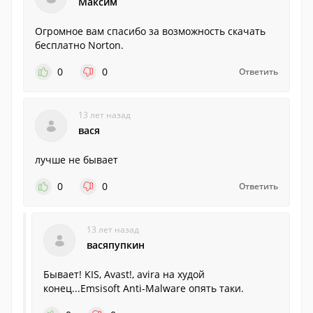
Максим
Огромное вам спасибо за возможность скачать
бесплатно Norton.
0
0
Ответить
13 лет назад
вася
лучше не бывает
0
0
Ответить
13 лет назад
васяпупкин
Бывает! KIS, Avast!, avira на худой
конец...Emsisoft Anti-Malware опять таки.