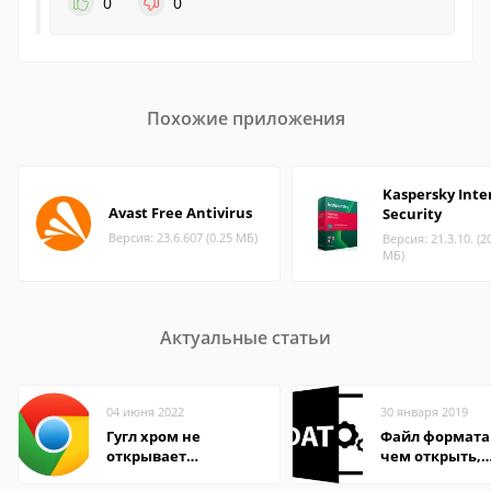
0
0
Похожие приложения
Kaspersky Inte
Avast Free Antivirus
Security
Версия: 23.6.607 (0.25 МБ)
Версия: 21.3.10. (2
МБ)
Актуальные статьи
04 июня 2022
30 января 2019
Гугл хром не
Файл формата
открывает
чем открыть,
страницы
описание,