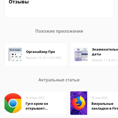
Отзывы
Похожие приложения
Знаменатель
Органайзер Про
даты
Версия: 7.4.18.1 (14.4 МБ)
Версия: 1.1 A (24.1
Актуальные статьи
04 июня 2022
25 мая 2022
Гугл хром не
Визуальные
открывает
закладки в Fir
страницы
Mozilla