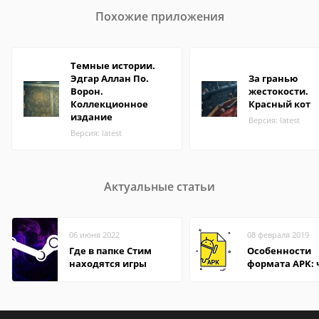
Похожие приложения
Темные истории.
Эдгар Аллан По.
За гранью
Ворон.
жестокости.
Коллекционное
Красный кот
издание
Версия: latest
Версия: latest
Актуальные статьи
06 июня 2022
08 февраля 2019
Где в папке Стим
Особенности
находятся игры
формата APK:
открыть файл 
компьютере и
Андроид-смар