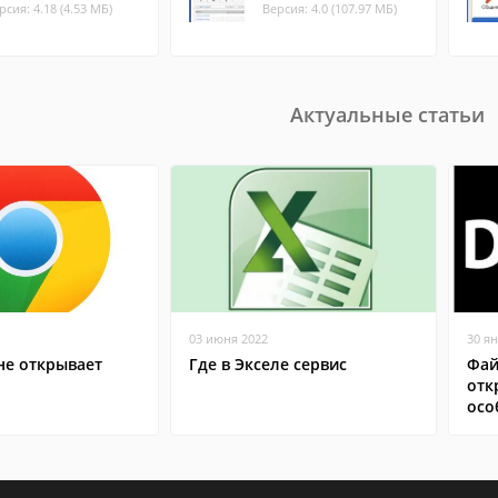
рсия: 4.18 (4.53 МБ)
Версия: 4.0 (107.97 МБ)
Актуальные статьи
03 июня 2022
30 я
не открывает
Где в Экселе сервис
Фай
отк
осо