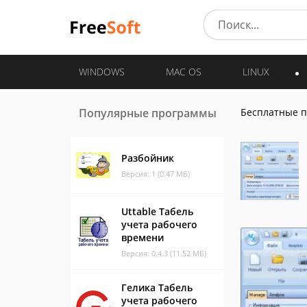
WINDOWS
MAC OS
LINUX
Популярные программы
Бесплатные 
Разбойник
Версия: 1 (0.47 МБ)
Uttable Табель
учета рабочего
времени
Версия: 0.4.3 (11.52 МБ)
Гелика Табель
учета рабочего