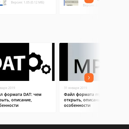
Версия: 1.05 (0.12 МБ)
Версия: 2.1.5 (5.93 МБ)
нваря 2019
31 января 2019
л формата DAT: чем
Файл формата mpp: чем
рыть, описание,
открыть, описание,
бенности
особенности