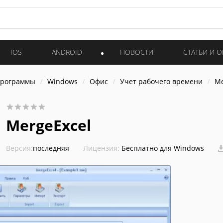
IOS
ANDROID
НОВОСТИ
СТАТЬИ И 
программы
Windows
Офис
Учет рабочего времени
Me
MergeExcel
Версия:
последняя
Лицензия:
Бесплатно для Windows