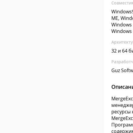
Совмести
Windows9
ME, Wind
Windows 
Windows 
Архитект
32 и 64 б
Разработ
Guz Soft
Описан
MergeExc
менеджер
ресурсы 
MergeExc
Программ
содержим