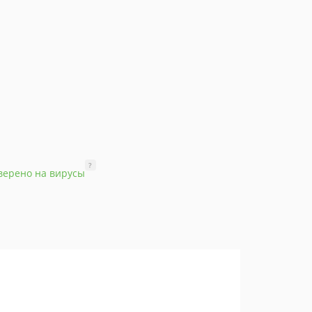
?
верено на вирусы