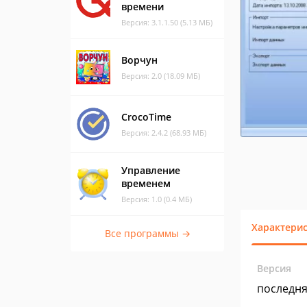
времени
Версия: 3.1.1.50 (5.13 МБ)
Ворчун
Версия: 2.0 (18.09 МБ)
CrocoTime
Версия: 2.4.2 (68.93 МБ)
Управление
временем
Версия: 1.0 (0.4 МБ)
Характери
Все программы →
Версия
последн