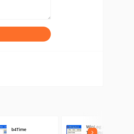
WinLog Assist Task
b4Time
Tracking