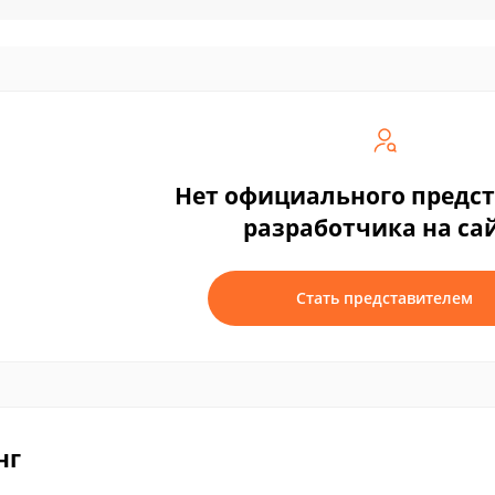
Нет официального предс
разработчика на са
Стать представителем
нг