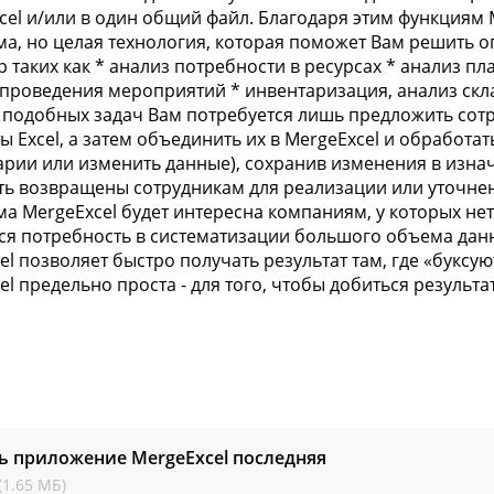
cel и/или в один общий файл. Благодаря этим функциям M
а, но целая технология, которая поможет Вам решить о
 таких как * анализ потребности в ресурсах * анализ пл
 проведения мероприятий * инвентаризация, анализ склад
подобных задач Вам потребуется лишь предложить сот
ы Excel, а затем объединить их в MergeExcel и обработат
рии или изменить данные), сохранив изменения в изнач
ть возвращены сотрудникам для реализации или уточне
а MergeExcel будет интересна компаниям, у которых н
ся потребность в систематизации большого объема данны
el позволяет быстро получать результат там, где «буксу
el предельно проста - для того, чтобы добиться результ
ь приложение MergeExcel
последняя
(1.65 МБ)