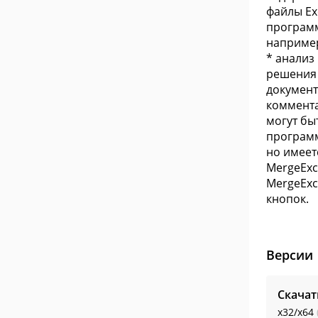
файлы Ex
программ
например
* анализ
решения 
документ
коммента
могут бы
программ
но имеет
MergeExc
MergeExc
кнопок.
Версии
Скачат
x32/x64