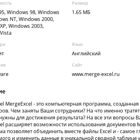
мость
Размер
5, Windows 98, Windows
1.65 МБ
ows NT, Windows 2000,
XP, Windows 2003,
Vista
ура
Язык
ит
Английский
чик
Сайт
ware
www.merge-excel.ru
ие
el MergeExcel - это компьютерная программа, созданная
ов. Чем заняты Ваши сотрудники? На что именно тратя
нужны для достижения результата? На все эти вопросы В
el расширяет возможности использования документов MS
а позволяет объединить вместе файлы Excel и - самое гл
ого и изменить данные в уникальной сводной таблице и