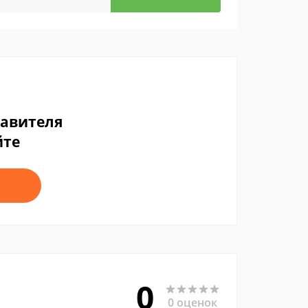
тавителя
йте
0
0 оценок