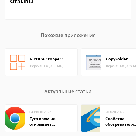
Отзывы
Похожие приложения
Picture Cropperr
CopyFolder
Версия: 1.0 (0.52 МБ)
Версия: 1.8 (0.49 М
Актуальные статьи
04 июня 2022
20 мая 2022
Гугл хром не
Свойства
открывает
обозревателя
страницы
Internet Explor
находится