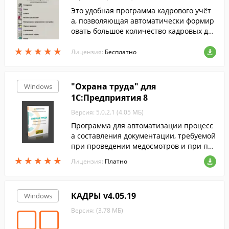
Это удобная программа кадрового учёт
а, позволяющая автоматически формир
овать большое количество кадровых док
ументов (штатное расписание, личная к
★
★
★
★
★
★
★
★
★
★
арточка, приказы, отчёты для ПФР).
Лицензия:
Бесплатно
"Охрана труда" для
Windows
1С:Предприятия 8
Версия: 5.0.2.1 (4.05 МБ)
Программа для автоматизации процесс
а составления документации, требуемой
при проведении медосмотров и при пр
оведении аттестации рабочих мест по у
★
★
★
★
★
★
★
★
★
★
Лицензия:
Платно
словиям труда...
КАДРЫ v4.05.19
Windows
Версия: (3.78 МБ)