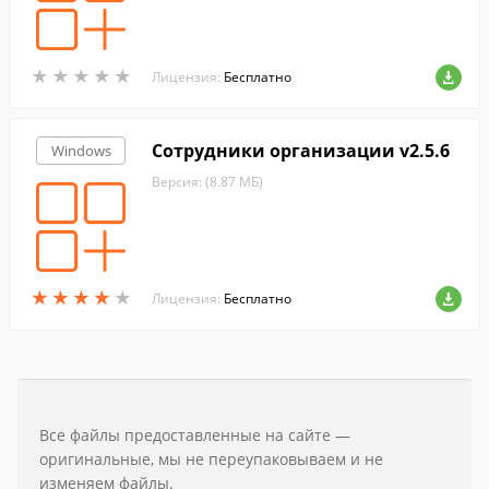
★
★
★
★
★
★
★
★
★
★
Лицензия:
Бесплатно
Сотрудники организации v2.5.6
Windows
Версия: (8.87 МБ)
★
★
★
★
★
★
★
★
★
★
Лицензия:
Бесплатно
Все файлы предоставленные на сайте —
оригинальные, мы не переупаковываем и не
изменяем файлы.