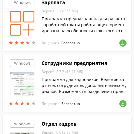
Зарплата
Windows
Версия: 2.1 (0.55 МБ)
Программа предназначена для расчета
заработной платы работающих, ориент
ирована на особенности сельского хозя
йства.
★
★
★
★
★
★
★
★
★
★
Лицензия:
Бесплатно
Сотрудники предприятия
Windows
Версия: 2.7.7 (18.71 МБ)
Программа для кадровиков. Ведение ка
рточек сотрудников, дополнительных жу
рналов. Возможность разделения прав
доступа. Программа сетевая, количество
★
★
★
★
★
★
★
★
★
★
пользователей не ограничено.
Лицензия:
Бесплатно
Отдел кадров
Windows
Версия: 6.0 (2.85 МБ)