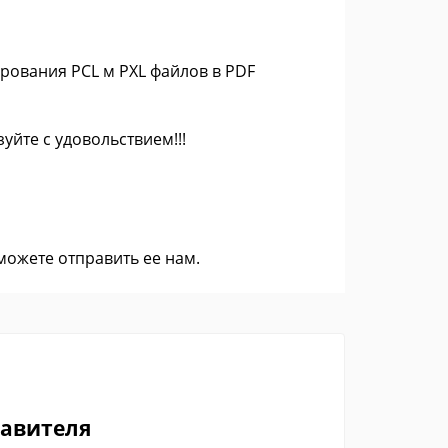
ирования PCL м PXL файлов в PDF
уйте с удовольствием!!!
 можете
отправить ее нам
.
тавителя