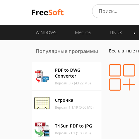
WINDOWS
MAC OS
LINUX
Популярные программы
Бесплатные 
PDF to DWG
Converter
Версия: 3.7 (43.22 МБ)
Строчка
Версия: 1.1.19 (0.06 МБ)
TriSun PDF to JPG
Версия: 21.1 (1.88 МБ)