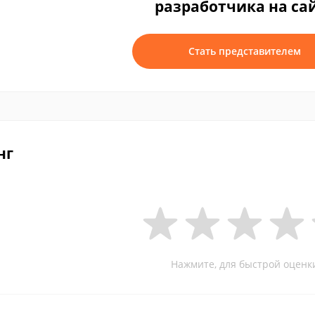
разработчика на са
Стать представителем
нг
Нажмите, для быстрой оценк