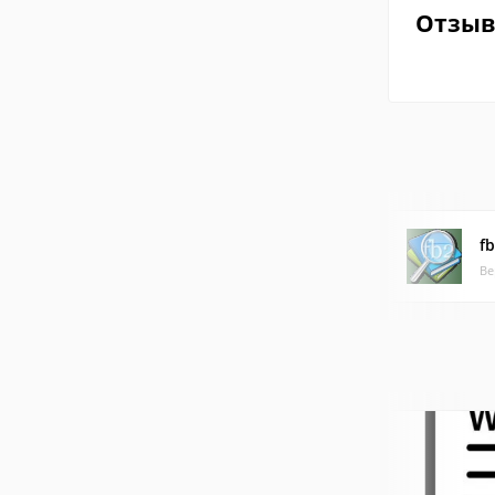
Отзы
f
Ве