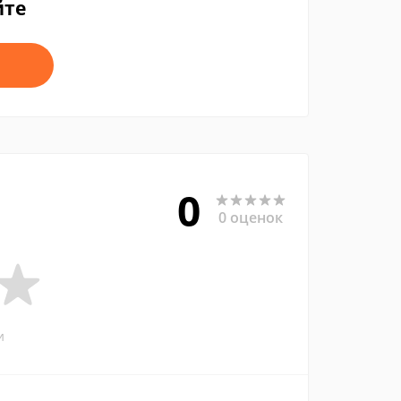
йте
0
0 оценок
и