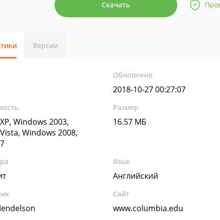
Скачать
Про
стики
Версии
Обновлено
2018-10-27 00:27:07
мость
Размер
XP, Windows 2003,
16.57 МБ
Vista, Windows 2008,
7
ура
Язык
ит
Английский
чик
Сайт
endelson
www.columbia.edu