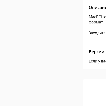
Описан
MacPCLto
фор
Заходите
Версии
Если у в