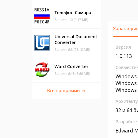
Телефон Самара
Версия: 1.0 (0.17 МБ)
Характери
Universal Document
Converter
Версия
Версия: 6.8 (23.18 МБ)
1.0.113
Word Converter
Совмести
Версия: 6.48 (5.66 МБ)
Windows 
Windows 
Windows 
Все программы →
Архитект
32 и 64 б
Разработ
Edward M