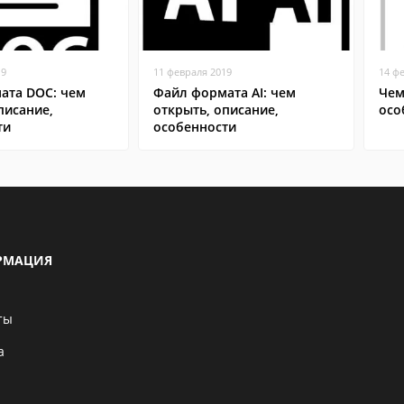
19
11 февраля 2019
14 ф
ата DOC: чем
Файл формата AI: чем
Чем
писание,
открыть, описание,
осо
ти
особенности
РМАЦИЯ
ты
а