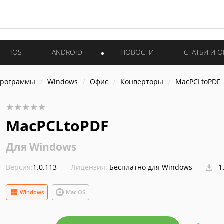
IOS
ANDROID
НОВОСТИ
СТАТЬИ И 
программы
Windows
Офис
Конверторы
MacPCLtoPDF
MacPCLtoPDF
Для Windows
Версия:
1.0.113
Лицензия:
Бесплатно для Windows
1
Windows
Mac OS