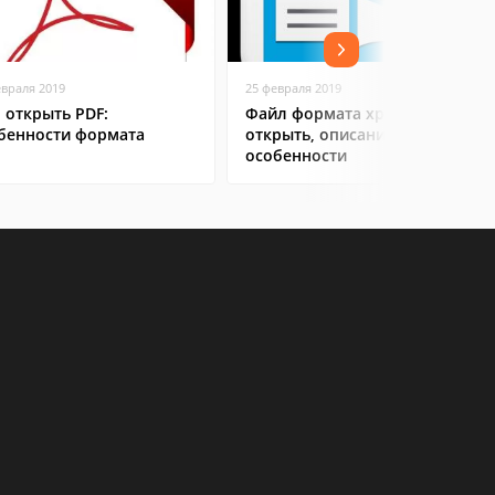
евраля 2019
25 февраля 2019
 открыть PDF:
Файл формата xps: чем
бенности формата
открыть, описание,
особенности