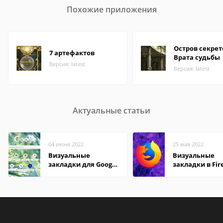
Похожие приложения
Остров секрет
7 артефактов
Врата судьбы
Версия: latest
Версия: latest
Актуальные статьи
04 июня 2022
25 мая 2022
Визуальные
Визуальные
закладки для Google
закладки в Fir
Chrome
Mozilla