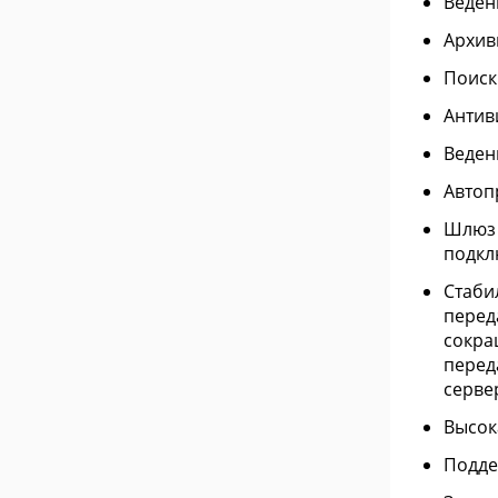
Веден
Архив
Поиск
Антив
Веден
Автоп
Шлюз 
подкл
Стаби
перед
сокра
перед
серве
Высок
Подде