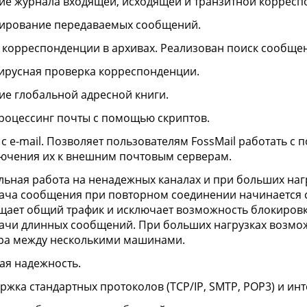
ие журнала входящей, исходящей и транзитной корресп
ирование передаваемых сообщений.
 корреспонденции в архивах. Реализован поиск сообще
ирусная проверка корреспонденции.
ие глобальной адресной книги.
роцессинг почты с помощью скриптов.
с e-mail. Позволяет пользователям FossMail работать с
ючения их к внешним почтовым серверам.
льная работа на ненадежных каналах и при больших нагр
ача сообщения при повторном соединении начинается с 
щает общий трафик и исключает возможность блокировк
ачи длинных сообщений. При больших нагрузках возмо
ра между несколькими машинами.
ая надежность.
ржка стандартных протоколов (TCP/IP, SMTP, POP3) и инт