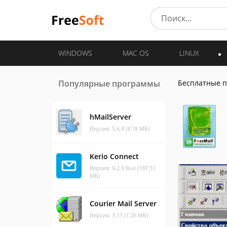
WINDOWS
MAC OS
LINUX
Популярные программы
Бесплатные 
hMailServer
Версия: 5.6.8 (4.18 МБ)
Kerio Connect
Версия: 9.2.9 Buil (187.31
МБ)
Courier Mail Server
Версия: 3.11 (1.26 МБ)