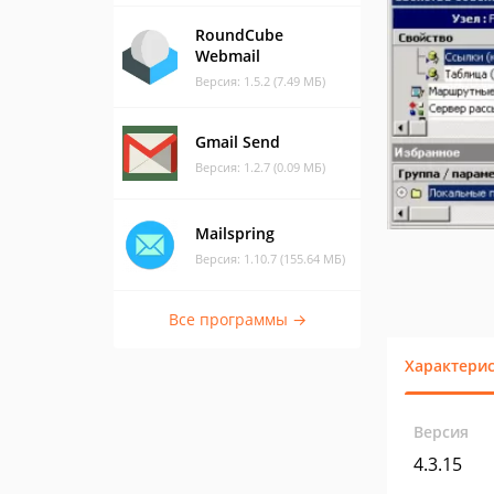
RoundCube
Webmail
Версия: 1.5.2 (7.49 МБ)
Gmail Send
Версия: 1.2.7 (0.09 МБ)
Mailspring
Версия: 1.10.7 (155.64 МБ)
Все программы →
Характери
Версия
4.3.15