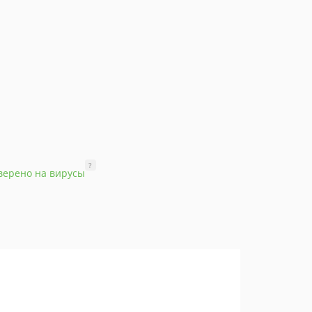
?
верено на вирусы