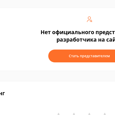
Нет официального предс
разработчика на са
Стать представителем
нг