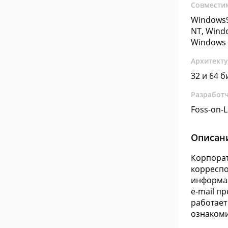
Совмести
Windows9
NT, Wind
Windows 
Архитект
32 и 64 б
Разработ
Foss-on-L
Описан
Корпорат
корреспо
информа
e-mail п
работает
ознакоми