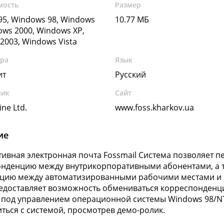
мость
Размер
5, Windows 98, Windows
10.77 МБ
ows 2000, Windows XP,
2003, Windows Vista
ура
Язык
ит
Русский
чик
Сайт
ine Ltd.
www.foss.kharkov.ua
ие
ивная электронная почта Fossmail Система позволяет 
нденцию между внутрикорпоративными абонентами, а 
цию между автоматизированными рабочими местами и 
редоставляет возможность обмениваться корреспонден
 под управлением операционной системы Windows 98/NT
ться с системой, просмотрев демо-ролик.