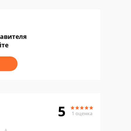
тавителя
йте
5
1 оценка