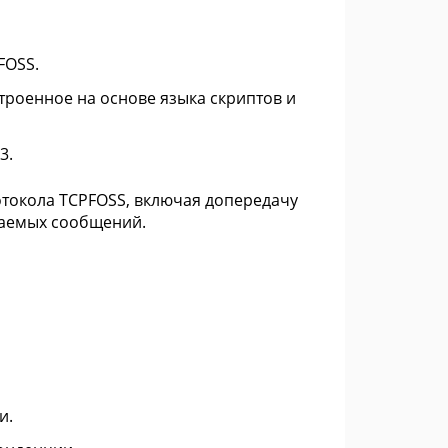
FOSS.
роенное на основе языка скриптов и
3.
токола TCPFOSS, включая допередачу
ваемых сообщений.
и.