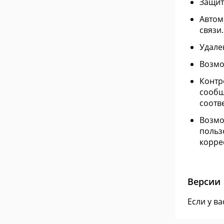
Защит
Автом
связи.
Удале
Возмо
Контр
сообщ
соотв
Возмо
польз
корре
Версии
Если у в