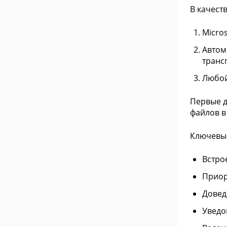
В качест
Micro
Автом
транс
Любой
Первые д
файлов в
Ключевы
Встро
Приор
Довед
Уведо