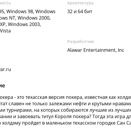
мость
Архитектура
5, Windows 98, Windows
32 и 64 бит
ows NT, Windows 2000,
XP, Windows 2003,
Vista
Разработчик
Alawar Entertainment, Inc
ar.ru
ие
кера - это техасская версия покера, известная как холдэ
ат славен не только залежами нефти и крутыми нравам
и турнирами, на которых собираются лучшие из лучших.
ании и завоевать титул Короля покера? Тогда эта игра дл
 холдэму пройдет в маленьком техасском городке Сан С