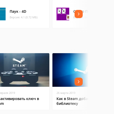
Паук - 4D
Супер Покер!
Версия: 4.1 (0.72 МБ)
Версия: latest
евраля 2019
26 марта 2019
 активировать ключ в
Как в Steam добавить игру в
am
библиотеку