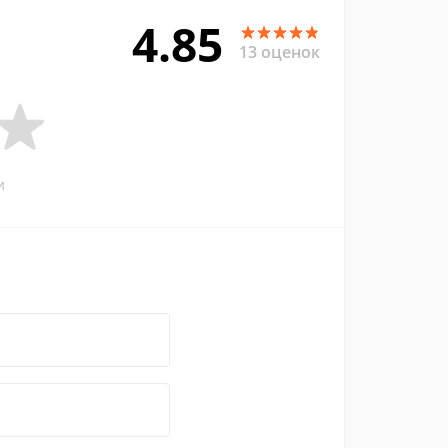
4.85
13 оценок
и