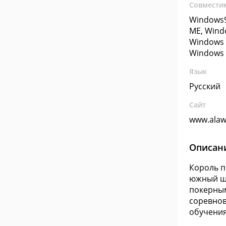
Совмести
Windows9
ME, Wind
Windows 
Windows 
Язык
Русский
Сайт
www.alaw
Описан
Король по
южный шт
покерным
соревнов
обучения