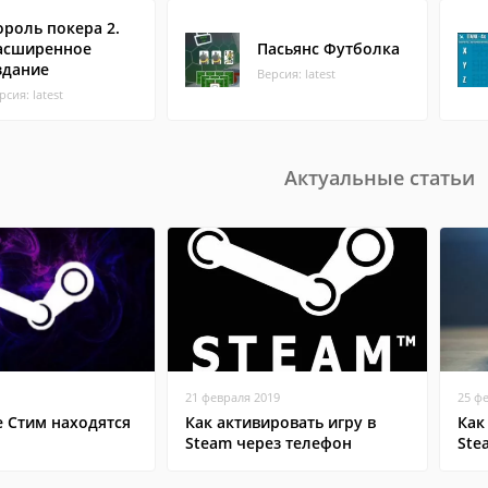
ороль покера 2.
асширенное
Пасьянс Футболка
здание
Версия: latest
рсия: latest
Актуальные статьи
21 февраля 2019
25 ф
е Стим находятся
Как активировать игру в
Как
Steam через телефон
Ste