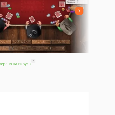
?
верено на вирусы