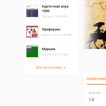
Карточная игра
1000
Версия: 3.1 (0.44 МБ)
Преферанс
Версия: 1.0.0.0 (0.86 МБ)
Марьяж
Версия: 2.3 (1.15 МБ)
Все программы →
Характери
Версия
1.0