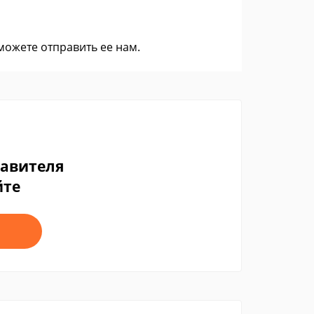
 можете
отправить ее нам
.
тавителя
йте