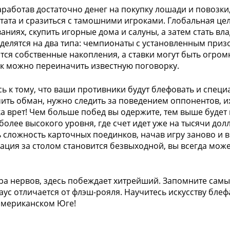
аработав достаточно денег на покупку лошади и повозки
тата и сразиться с тамошними игроками. Глобальная цел
аниях, скупить игорные дома и салуны, а затем стать в
делятся на два типа: чемпионаты с установленным приз
ятся собственные накопления, а ставки могут быть огромн
ак можно переиначить известную поговорку.
сь к тому, что ваши противники будут блефовать и специ
ить обман, нужно следить за поведением оппонентов, их
а врет! Чем больше побед вы одержите, тем выше будет 
более высокого уровня, где счет идет уже на тысячи долл
 сложность карточных поединков, начав игру заново и 
уация за столом становится безвыходной, вы всегда може
ра нервов, здесь побеждает хитрейший. Запомните самы
аус отличается от флэш-рояля. Научитесь искусству бле
американском Юге!