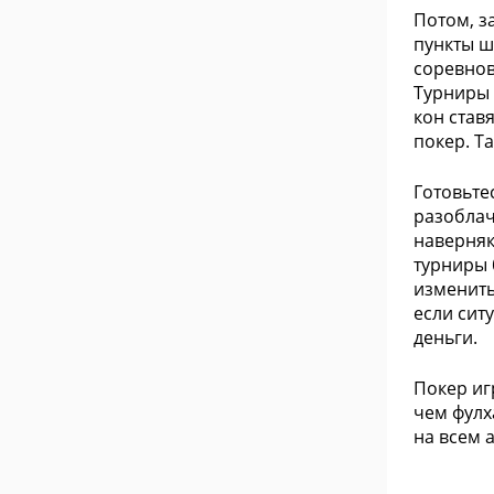
Потом, з
пункты ш
соревнов
Турниры 
кон став
покер. Т
Готовьте
разоблач
наверняк
турниры 
изменить
если сит
деньги.
Покер иг
чем фулх
на всем 