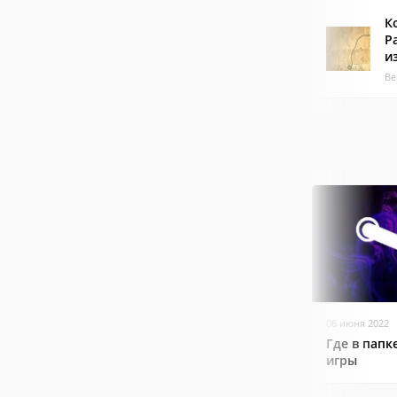
К
Р
и
Ве
06 июня 2022
Где в папк
игры