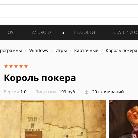
IOS
ANDROID
НОВОСТИ
СТАТЬИ И 
программы
Windows
Игры
Карточные
Король покера
Король покера
Версия:
1.0
Лицензия:
199 руб.
20 скачиваний