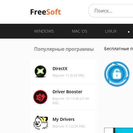
WINDOWS
MAC OS
LINUX
Популярные программы
Бесплатные 
DirectX
Версия: 11 (0.28 МБ)
Driver Booster
Версия: 10.1.0.86 (27.44
МБ)
My Drivers
Версия: 5.1 (2.04 МБ)