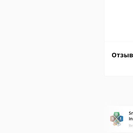
Отзы
S
In
Ве