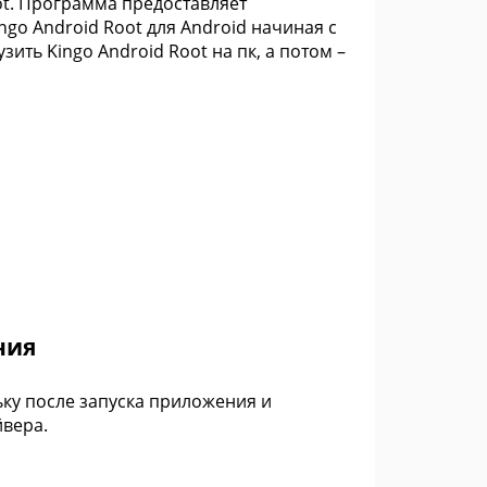
ot. Программа предоставляет
go Android Root для Android начиная с
зить Kingo Android Root на пк, а потом –
ния
ку после запуска приложения и
йвера.