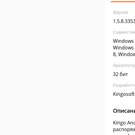
Версия
1.5.8.335
Совмести
Windows 
Windows 
8, Windo
Архитект
32 бит
Разработ
Kingosoft
Описан
Kingo An
распоряж