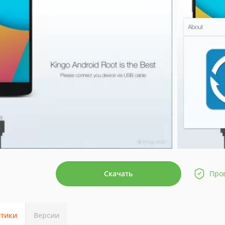
Скачать
Про
стики
Версии