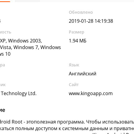
Обновлено
3
2019-01-28 14:19:38
мость
Размер
XP, Windows 2003,
1.94 МБ
Vista, Windows 7, Windows
ws 10
ура
Язык
Английский
чик
Сайт
 Technology Ltd.
www.kingoapp.com
ие
droid Root - этополезная программа. Чтобы использова
аться полным доступом к системным данным и приват