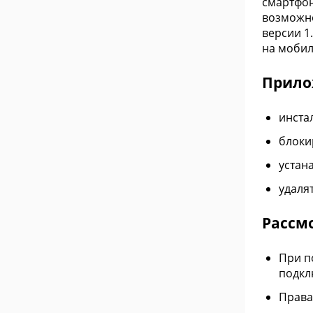
смартфон
возможно
версии 1.
на мобил
Прило
инста
блоки
устан
удаля
Рассм
При п
подкл
Права