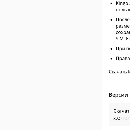
Kingo
польз
После
разме
сохра
SIM. 
При п
Права
Скачать 
Версии
Скачат
x32
(1.9