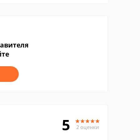
тавителя
йте
5
2 оценки