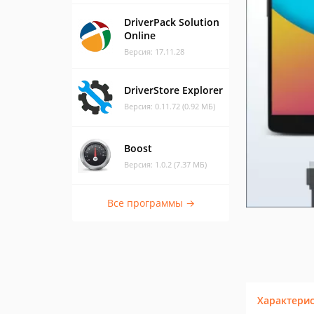
DriverPack Solution
Online
Версия: 17.11.28
DriverStore Explorer
Версия: 0.11.72 (0.92 МБ)
Boost
Версия: 1.0.2 (7.37 МБ)
Все программы →
Характери