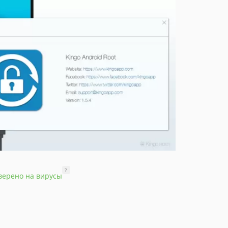
?
верено на вирусы