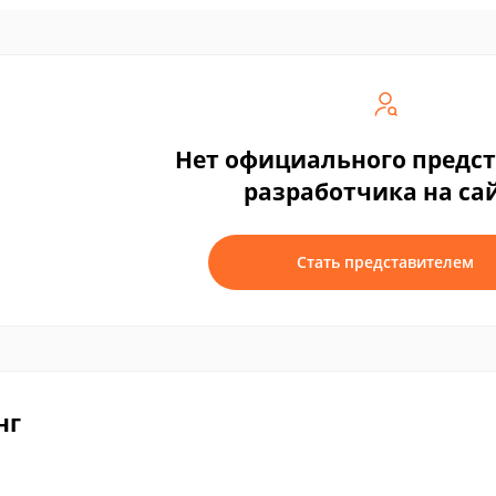
Нет официального предс
разработчика на са
Стать представителем
нг