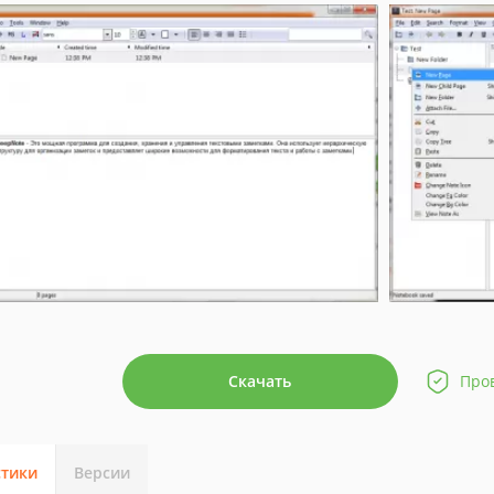
Скачать
Про
стики
Версии