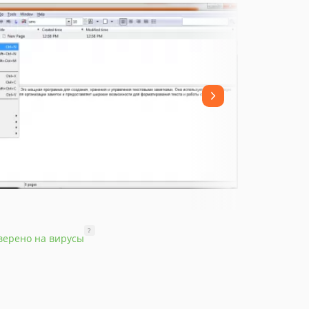
?
верено на вирусы