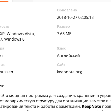
Обновлено
2018-10-27 02:05:18
мость
Размер
XP, Windows Vista,
7.63 МБ
7, Windows 8
ура
Язык
ит
Английский
чик
Сайт
mussen
keepnote.org
ие
 Это мощная программа для создания, хранения и упра
ет иерархическую структуру для организации заметок и
атирования текста и работы с заметками.
KeepNote
позв