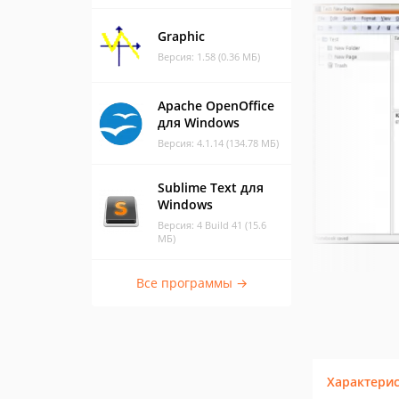
Graphic
Версия: 1.58 (0.36 МБ)
Apache OpenOffice
для Windows
Версия: 4.1.14 (134.78 МБ)
Sublime Text для
Windows
Версия: 4 Build 41 (15.6
МБ)
Все программы →
Характери