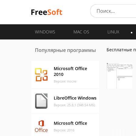
WINDOWS
MAC OS
LINUX
Популярные программы
Бесплатные 
Microsoft Office
2010
Версия: после
LibreOffice Windows
Версия: 25.8.1 (348.54 МБ)
Microsoft Office
Версия: 2016