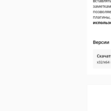
вставлят
заметкам
позволяе
плагины
использ
Версии
Скачат
x32/x64