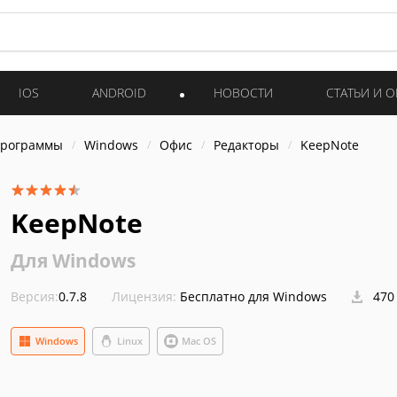
IOS
ANDROID
НОВОСТИ
СТАТЬИ И 
программы
Windows
Офис
Редакторы
KeepNote
KeepNote
Для Windows
Версия:
0.7.8
Лицензия:
Бесплатно для Windows
470
Windows
Linux
Mac OS