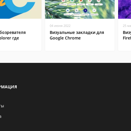
04 июня 2022
25 м
бозревателя
Визуальные закладки для
Виз
plorer где
Google Chrome
Fire
РМАЦИЯ
ты
а