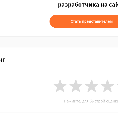
разработчика на са
Стать представителем
нг
Нажмите, для быстрой оценк