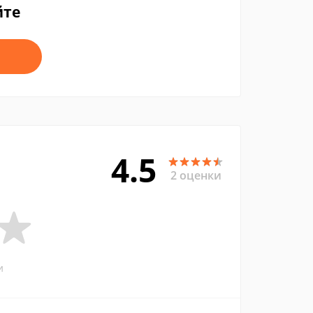
йте
4.5
2 оценки
и