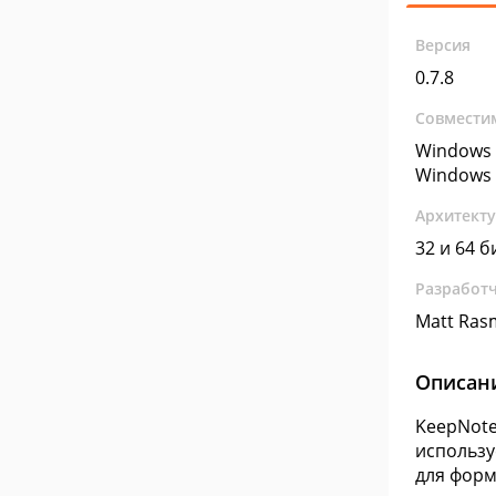
Версия
0.7.8
Совмести
Windows 
Windows 
Архитект
32 и 64 б
Разработ
Matt Ras
Описан
KeepNote
использу
для форм