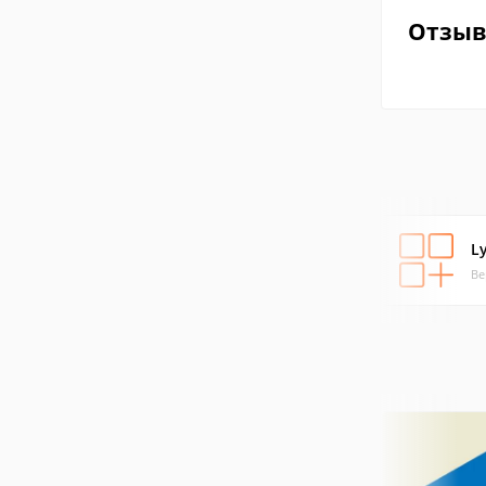
Отзы
L
Ве