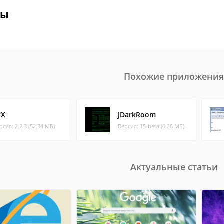
вы
Похожие приложения
yX
JDarkRoom
рсия: 2.2.3 (52.34 МБ)
Версия: 15-beta (0.28 МБ)
Актуальные статьи